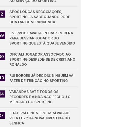
AO SERVIÇO DO SPORTING
APÓS LONGAS NEGOCIAÇÕES, 
12
SPORTING JÁ SABE QUANDO PODE 
CONTAR COM IRANKUNDA
LIVERPOOL AVALIA ENTRAR EM CENA 
59
PARA DESVIAR JOGADOR DO 
SPORTING QUE ESTÁ QUASE VENDIDO
OFICIAL! JOGADOR ASSOCIADO AO 
30
SPORTING DESPEDE-SE DE CRISTIANO 
RONALDO
RUI BORGES JÁ DECIDIU: NINGUÉM VAI 
49
FAZER DE TRINCÃO NO SPORTING
VARANDAS BATE TODOS OS 
04
RECORDES E AINDA NÃO FECHOU O 
MERCADO DO SPORTING
JOÃO PALHINHA TROCA ALVALADE 
27
PELA LUZ? HÁ NOVA INVESTIDA DO 
BENFICA