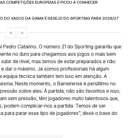
DAS COMPETIÇÕES EUROPEIAS E FICOU A CONHECER
MO DO VASCO DA GAMA É DESEJO DO SPORTING PARA 2026/27
<
>
oi Pedro Catarino. O número 21 do Sporting garantiu que
mente no duro para chegarmos aos jogos o mais bem
 subir de nível, mas temos de estar preparados e não
 e dar o máximo. Já somos profissionais há algum
 a equipa técnica também tem isso em atenção. A
esma. Neste momento, o Barreirense é penúltimo no
ressão sobre eles. À partida, não são favoritos e isso,
ogam sem pressão, têm jogadores muito talentosos que,
s, podem complicar-nos a partida. Temos de ser
a para parar esse tipo de jogadores”, disse o base do