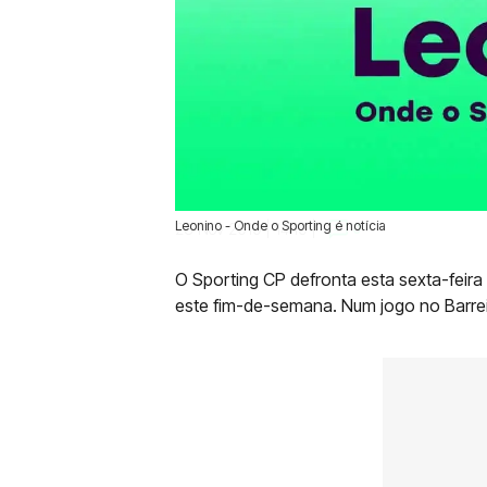
Leonino - Onde o Sporting é notícia
28 Nov 2019 | 14:19 |
0
O Sporting CP defronta esta sexta-feira 
este fim-de-semana. Num jogo no Barrei