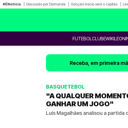
#ÉNotícia
Discussão por Diomande
Gonçalo Inácio será o capitão
Liv
FUTEBOL
CLUBE
WIKILEONI
Receba, em primeira mão
BASQUETEBOL
"A QUALQUER MOMENTO
GANHAR UM JOGO"
Luís Magalhães analisou a partida d