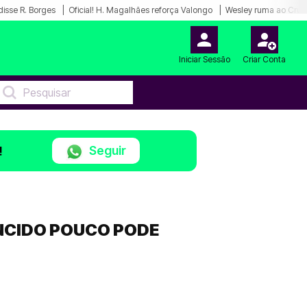
disse R. Borges
Oficial! H. Magalhães reforça Valongo
Wesley ruma ao Cruz
Iniciar Sessão
Criar Conta
Seguir
!
NCIDO POUCO PODE