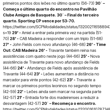
primeiros pontos dos leões no último quarto (56-73)
30´ –
Começa o último quarto do encontro no Pavilhão
Clube Amigos de Basquete.
30´ – Final do terceiro
quarto. Sporting CP vence por 53-70.
https://twitter.com/SCPModalidades/status/1320021165889
s=19
29' -
Amiel a entrar pela primeira vez na partida (51-
70)
28' -
CAB Madeira a responder com um triplo (51-68)
27' -
John Fields com novo afundanço (46-68)
26' - Time
Out: CAB Madeira
26' -
Travante também reina nas
assistências com quatro neste jogo (44-66)
25' -
Nova
assistência de Travante para novo afundanço de Fields
(44-66)
24' -
Afundanço de Fields após assistência de
Travante (44-64)
23' -
Leões aumentam a distância no
marcador para vinte pontos (42-62)
23' -
Travante a
marcar os primeiros pontos leoninos no segundo tempo
(42-59)
22' -
Leões ainda sem marcar na segunda parte
(42-57)
21' -
Entrada forte dos madeirenses a reduzir a
desvantagem (42-57)
20´ – Recomeça o encontro.
https://twitter.com/SCPModalidades/status/1320016107873