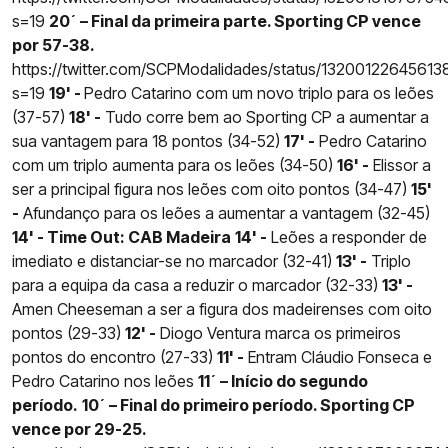
s=19
20´ – Final da primeira parte. Sporting CP vence
por 57-38.
https://twitter.com/SCPModalidades/status/13200122645613
s=19
19' -
Pedro Catarino com um novo triplo para os leões
(37-57)
18' -
Tudo corre bem ao Sporting CP a aumentar a
sua vantagem para 18 pontos (34-52)
17' -
Pedro Catarino
com um triplo aumenta para os leões (34-50)
16' -
Elissor a
ser a principal figura nos leões com oito pontos (34-47)
15'
-
Afundanço para os leões a aumentar a vantagem (32-45)
14' - Time Out: CAB Madeira
14' -
Leões a responder de
imediato e distanciar-se no marcador (32-41)
13' -
Triplo
para a equipa da casa a reduzir o marcador (32-33)
13' -
Amen Cheeseman a ser a figura dos madeirenses com oito
pontos (29-33)
12' -
Diogo Ventura marca os primeiros
pontos do encontro (27-33)
11' -
Entram Cláudio Fonseca e
Pedro Catarino nos leões
11´ – Início do segundo
período.
10´ – Final do primeiro período. Sporting CP
vence por 29-25.