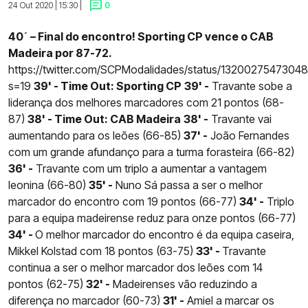
24 Out 2020 | 15:30 |
0
40´ – Final do encontro! Sporting CP vence o CAB
Madeira por 87-72.
https://twitter.com/SCPModalidades/status/1320027547304
s=19
39' - Time Out: Sporting CP
39' -
Travante sobe a
liderança dos melhores marcadores com 21 pontos (68-
87)
38' - Time Out: CAB Madeira
38' -
Travante vai
aumentando para os leões (66-85)
37' -
João Fernandes
com um grande afundanço para a turma forasteira (66-82)
36' -
Travante com um triplo a aumentar a vantagem
leonina (66-80)
35' -
Nuno Sá passa a ser o melhor
marcador do encontro com 19 pontos (66-77)
34' -
Triplo
para a equipa madeirense reduz para onze pontos (66-77)
34' -
O melhor marcador do encontro é da equipa caseira,
Mikkel Kolstad com 18 pontos (63-75)
33' -
Travante
continua a ser o melhor marcador dos leões com 14
pontos (62-75)
32' -
Madeirenses vão reduzindo a
diferença no marcador (60-73)
31' -
Amiel a marcar os