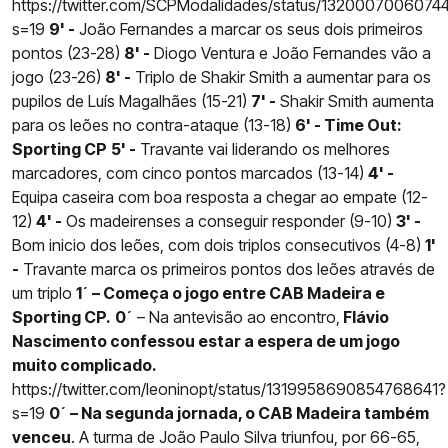
https://twitter.com/SCPModalidades/status/132000700607
s=19
9' -
João Fernandes a marcar os seus dois primeiros
pontos (23-28)
8' -
Diogo Ventura e João Fernandes vão a
jogo (23-26)
8' -
Triplo de Shakir Smith a aumentar para os
pupilos de Luís Magalhães (15-21)
7' -
Shakir Smith aumenta
para os leões no contra-ataque (13-18)
6' - Time Out:
Sporting CP
5' -
Travante vai liderando os melhores
marcadores, com cinco pontos marcados (13-14)
4' -
Equipa caseira com boa resposta a chegar ao empate (12-
12)
4' -
Os madeirenses a conseguir responder (9-10)
3' -
Bom inicio dos leões, com dois triplos consecutivos (4-8)
1'
-
Travante marca os primeiros pontos dos leões através de
um triplo
1´ – Começa o jogo entre CAB Madeira e
Sporting CP.
0´
– Na antevisão ao encontro,
Flávio
Nascimento confessou estar a espera de um jogo
muito complicado.
https://twitter.com/leoninopt/status/1319958690854768641?
s=19
0´ – Na segunda jornada, o CAB Madeira também
venceu
. A turma de João Paulo Silva triunfou, por 66-65,