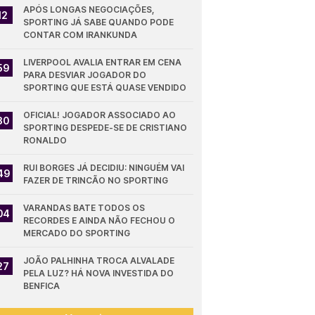
APÓS LONGAS NEGOCIAÇÕES, 
12
SPORTING JÁ SABE QUANDO PODE 
CONTAR COM IRANKUNDA
LIVERPOOL AVALIA ENTRAR EM CENA 
59
PARA DESVIAR JOGADOR DO 
SPORTING QUE ESTÁ QUASE VENDIDO
OFICIAL! JOGADOR ASSOCIADO AO 
30
SPORTING DESPEDE-SE DE CRISTIANO 
RONALDO
RUI BORGES JÁ DECIDIU: NINGUÉM VAI 
49
FAZER DE TRINCÃO NO SPORTING
VARANDAS BATE TODOS OS 
04
RECORDES E AINDA NÃO FECHOU O 
MERCADO DO SPORTING
JOÃO PALHINHA TROCA ALVALADE 
27
PELA LUZ? HÁ NOVA INVESTIDA DO 
BENFICA