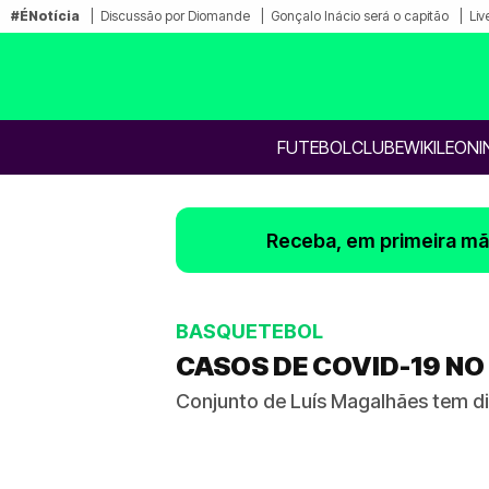
#ÉNotícia
Discussão por Diomande
Gonçalo Inácio será o capitão
Liv
FUTEBOL
CLUBE
WIKILEONI
Receba, em primeira mão
BASQUETEBOL
CASOS DE COVID-19 N
Conjunto de Luís Magalhães tem di