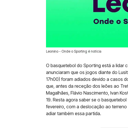
Leonino - Onde o Sporting é notícia
28 Jan 2022 | 11:04 |
0
O basquetebol do Sporting está a lidar 
anunciaram que os jogos diante do Lusi
17h00) foram adiados devido a casos do
que, antes da receção dos leões ao Tref
Magalhães, Flávio Nascimento, Ivan Kos
19. Resta agora saber se o basquetebol 
fevereiro, com a deslocação ao terreno d
adiar também essa partida.