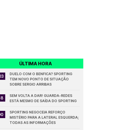
ÚLTIMA HORA
DUELO COM O BENFICA? SPORTING 
03
TEM NOVO PONTO DE SITUAÇÃO 
SOBRE SERGIO ARRIBAS
SEM VOLTA A DAR! GUARDA-REDES 
38
ESTÁ MESMO DE SAÍDA DO SPORTING
SPORTING NEGOCEIA REFORÇO 
00
MISTÉRIO PARA A LATERAL ESQUERDA; 
TODAS AS INFORMAÇÕES