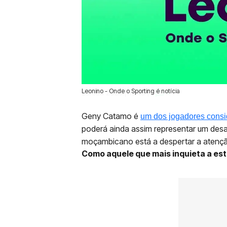
Leonino - Onde o Sporting é notícia
23 Jun 2025 | 15:49 |
0
Geny Catamo é
um dos jogadores consid
poderá ainda assim representar um desa
moçambicano está a despertar a atençã
Como aquele que mais inquieta a es