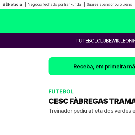
#ÉNotícia
Negócio fechado por Irankunda
Suárez abandonou o treino
FUTEBOL
CLUBE
WIKILEONI
Receba, em primeira mão
FUTEBOL
CESC FÀBREGAS TRAMA 
Treinador pediu atleta dos verdes 