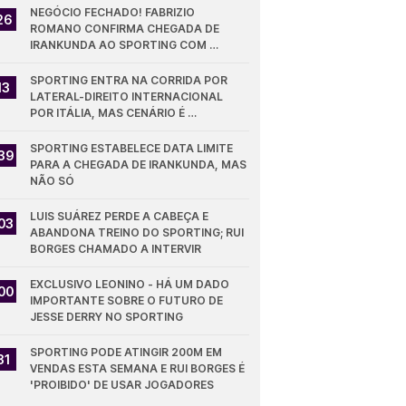
NEGÓCIO FECHADO! FABRIZIO 
26
ROMANO CONFIRMA CHEGADA DE 
IRANKUNDA AO SPORTING COM 
VALORES
SPORTING ENTRA NA CORRIDA POR 
13
LATERAL-DIREITO INTERNACIONAL 
POR ITÁLIA, MAS CENÁRIO É 
DESFAVORÁVEL
SPORTING ESTABELECE DATA LIMITE 
39
PARA A CHEGADA DE IRANKUNDA, MAS 
NÃO SÓ
LUIS SUÁREZ PERDE A CABEÇA E 
03
ABANDONA TREINO DO SPORTING; RUI 
BORGES CHAMADO A INTERVIR
EXCLUSIVO LEONINO - HÁ UM DADO 
00
IMPORTANTE SOBRE O FUTURO DE 
JESSE DERRY NO SPORTING
SPORTING PODE ATINGIR 200M EM 
31
VENDAS ESTA SEMANA E RUI BORGES É 
'PROIBIDO' DE USAR JOGADORES