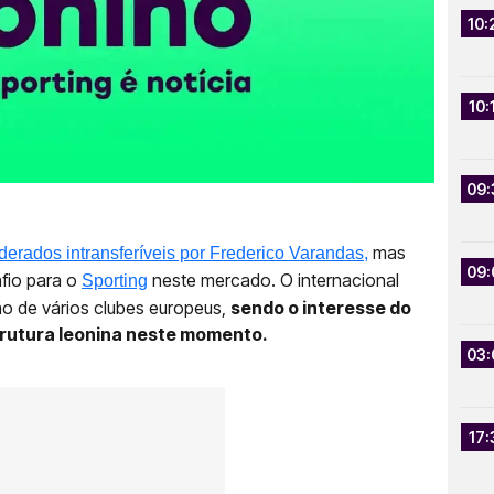
10:
10:
09:
mas
erados intransferíveis por Frederico Varandas,
09:
fio para o
neste mercado. O internacional
Sporting
o de vários clubes europeus,
sendo o interesse do
trutura leonina neste momento.
03:
17: