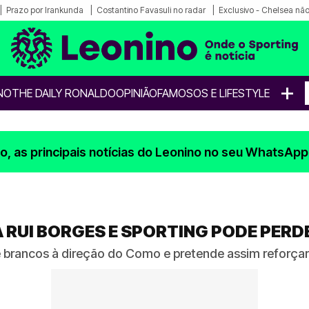
Prazo por Irankunda
Costantino Favasuli no radar
Exclusivo - Chelsea não
+
NO
THE DAILY RONALDO
OPINIÃO
FAMOSOS E LIFESTYLE
, as principais notícias do Leonino no seu WhatsApp
RUI BORGES E SPORTING PODE PERD
e brancos à direção do Como e pretende assim reforçar a