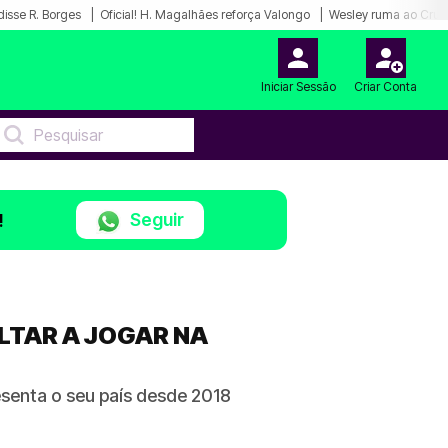
disse R. Borges
Oficial! H. Magalhães reforça Valongo
Wesley ruma ao Cruz
Iniciar Sessão
Criar Conta
Seguir
!
LTAR A JOGAR NA
resenta o seu país desde 2018