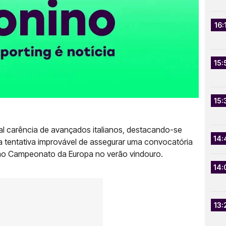
16:
15:
15:
ual carência de avançados italianos, destacando-se
14:
a tentativa improvável de assegurar uma convocatória
imo Campeonato da Europa no verão vindouro.
14:
13: