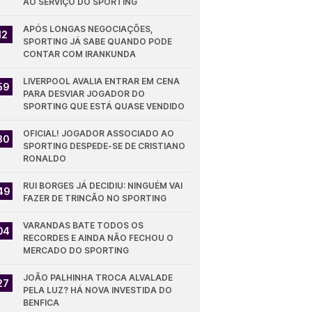
AO SERVIÇO DO SPORTING
APÓS LONGAS NEGOCIAÇÕES, 
12
SPORTING JÁ SABE QUANDO PODE 
CONTAR COM IRANKUNDA
LIVERPOOL AVALIA ENTRAR EM CENA 
59
PARA DESVIAR JOGADOR DO 
SPORTING QUE ESTÁ QUASE VENDIDO
OFICIAL! JOGADOR ASSOCIADO AO 
30
SPORTING DESPEDE-SE DE CRISTIANO 
RONALDO
RUI BORGES JÁ DECIDIU: NINGUÉM VAI 
49
FAZER DE TRINCÃO NO SPORTING
VARANDAS BATE TODOS OS 
04
RECORDES E AINDA NÃO FECHOU O 
MERCADO DO SPORTING
JOÃO PALHINHA TROCA ALVALADE 
27
PELA LUZ? HÁ NOVA INVESTIDA DO 
BENFICA