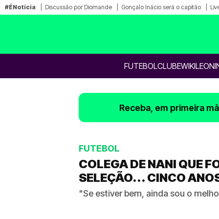
#ÉNotícia
Discussão por Diomande
Gonçalo Inácio será o capitão
Liv
FUTEBOL
CLUBE
WIKILEONI
Receba, em primeira mão
FUTEBOL
COLEGA DE NANI QUE F
SELEÇÃO... CINCO ANO
"Se estiver bem, ainda sou o melhor