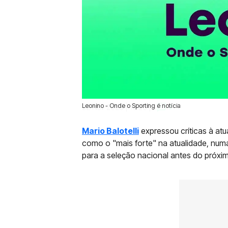
Leonino - Onde o Sporting é notícia
22 Nov 2023 | 19:26 |
0
Mario Balotelli
expressou críticas à at
como o "mais forte" na atualidade, num
para a seleção nacional antes do próx