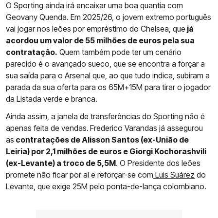
O Sporting ainda irá encaixar uma boa quantia com
Geovany Quenda. Em 2025/26, o jovem extremo português
vai jogar nos leões por empréstimo do Chelsea, que
já
acordou um valor de 55 milhões de euros pela sua
contratação.
Quem também pode ter um cenário
parecido é o avançado sueco, que se encontra a forçar a
sua saída para o Arsenal que, ao que tudo indica, subiram a
parada da sua oferta para os 65M+15M para tirar o jogador
da Listada verde e branca.
Ainda assim, a janela de transferências do Sporting não é
apenas feita de vendas.
Frederico Varandas já assegurou
as
contratações de Alisson Santos (ex-União de
Leiria) por 2,1 milhões de euros e Giorgi Kochorashvili
(ex-Levante) a troco de 5,5M
. O Presidente dos leões
promete não ficar por aí e reforçar-se com
Luis Suárez
do
Levante, que exige 25M pelo ponta-de-lança colombiano.