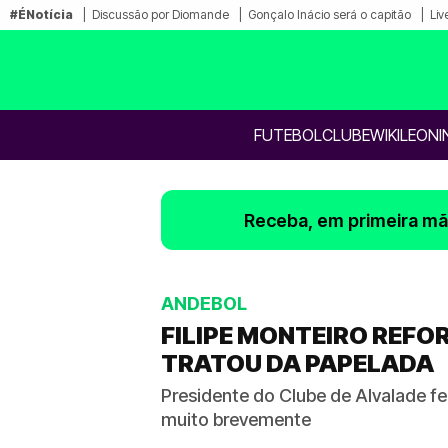
#ÉNotícia
Discussão por Diomande
Gonçalo Inácio será o capitão
Liv
FUTEBOL
CLUBE
WIKILEONI
Receba, em primeira mão
ANDEBOL
FILIPE MONTEIRO REF
TRATOU DA PAPELADA
Presidente do Clube de Alvalade f
muito brevemente