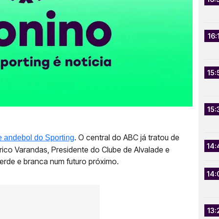
16:
15:
15:
. O central do ABC já tratou de
 andebol do Sporting
14:
rico Varandas, Presidente do Clube de Alvalade e
erde e branca num futuro próximo.
14:
13: