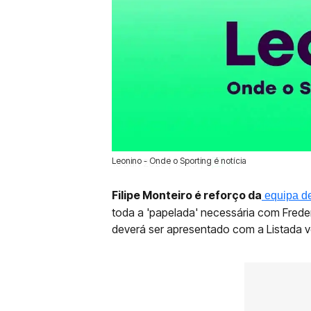
Leonino - Onde o Sporting é notícia
13 Jun 2025 | 19:23 |
0
Filipe Monteiro é reforço da
equipa de
toda a 'papelada' necessária com Frede
deverá ser apresentado com a Listada v