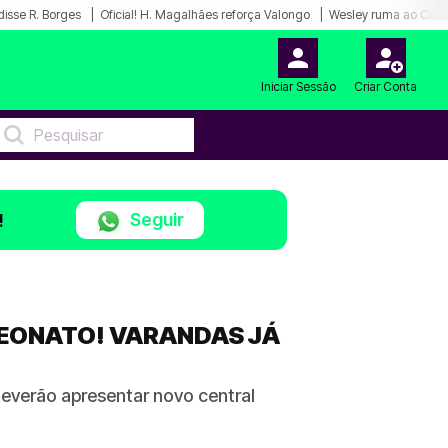
disse R. Borges
Oficial! H. Magalhães reforça Valongo
Wesley ruma ao Cruz
Iniciar Sessão
Criar Conta
Seguir
!
PEONATO! VARANDAS JÁ
deverão apresentar novo central