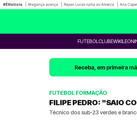
#ÉNotícia
Bragança avança
Rayan Lucas ruma ao Alverca
Ana Capet
FUTEBOL
CLUBE
WIKILEONI
Receba, em primeira mão
FUTEBOL FORMAÇÃO
FILIPE PEDRO: "SAIO 
Técnico dos sub-23 verdes e bra