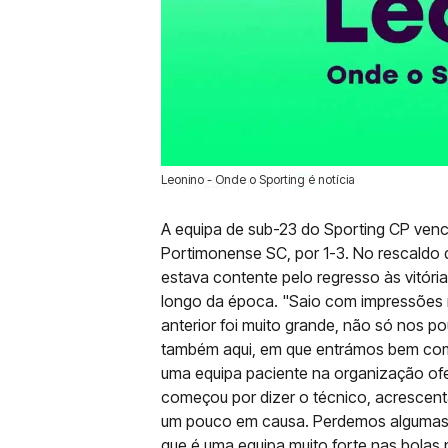
Leonino - Onde o Sporting é notícia
14 Fev 2021 | 11:26 |
0
A equipa de sub-23 do Sporting CP venc
Portimonense SC, por 1-3. No rescaldo d
estava contente pelo regresso às vitó
longo da época. "Saio com impressões m
anterior foi muito grande, não só nos p
também aqui, em que entrámos bem com
uma equipa paciente na organização ofen
começou por dizer o técnico, acrescent
um pouco em causa. Perdemos algumas b
que é uma equipa muito forte nas bolas