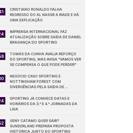
CRISTIANO RONALDO FALHA 
41
REGRESSO DO AL NASSR A RIADE E HÁ 
UMA EXPLICAÇÃO
IMPRENSA INTERNACIONAL FAZ 
24
ATUALIZAÇÃO SOBRE SAÍDA DE DANIEL 
BRAGANÇA DO SPORTING
TOMÁS DA CUNHA AVALIA REFORÇO 
58
DO SPORTING, MAS AVISA "VAMOS VER 
SE COMPENSA O QUE PODE PERDER"
NEGÓCIO CAIU! SPORTING E 
00
NOTTINGHAM FOREST COM 
DIVERGÊNCIAS PELA SAÍDA DE 
DIOMANDE
SPORTING JÁ CONHECE DATAS E 
24
HORÁRIOS DA 3.ª E 4.ª JORNADAS DA 
LIGA
GENY CATAMO QUER SAIR? 
52
SUNDERLAND PREPARA PROPOSTA 
HISTÓRICA JUNTO DO SPORTING