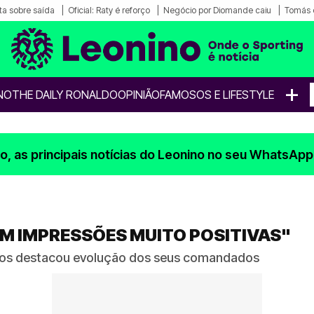
a sobre saída
Oficial: Raty é reforço
Negócio por Diomande caiu
Tomás 
+
NO
THE DAILY RONALDO
OPINIÃO
FAMOSOS E LIFESTYLE
, as principais notícias do Leonino no seu WhatsApp
COM IMPRESSÕES MUITO POSITIVAS"
ncos destacou evolução dos seus comandados