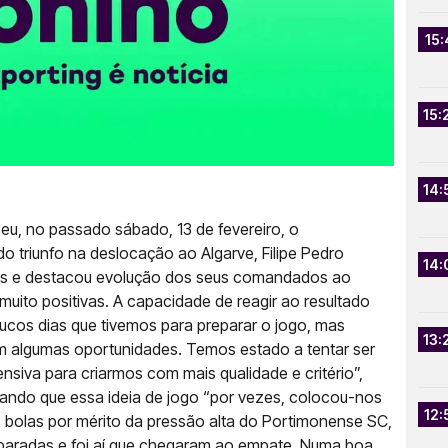
15:
15:
14:
eu, no passado sábado, 13 de fevereiro, o
o triunfo na deslocação ao Algarve, Filipe Pedro
14:
rias e destacou evolução dos seus comandados ao
uito positivas. A capacidade de reagir ao resultado
oucos dias que tivemos para preparar o jogo, mas
13:
 algumas oportunidades. Temos estado a tentar ser
siva para criarmos com mais qualidade e critério”,
ando que essa ideia de jogo “por vezes, colocou-nos
12:
olas por mérito da pressão alta do Portimonense SC,
 paradas e foi aí que chegaram ao empate. Numa boa