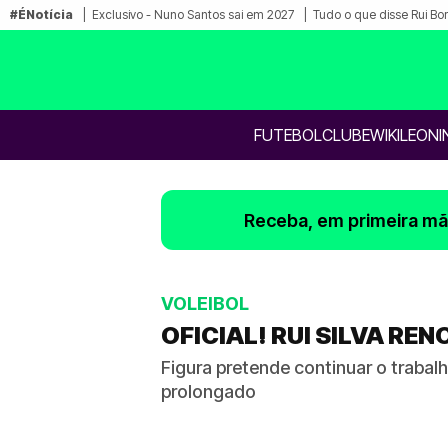
#ÉNotícia
Exclusivo - Nuno Santos sai em 2027
Tudo o que disse Rui Bo
FUTEBOL
CLUBE
WIKILEONI
Receba, em primeira mão
VOLEIBOL
OFICIAL! RUI SILVA RE
Figura pretende continuar o trabal
prolongado