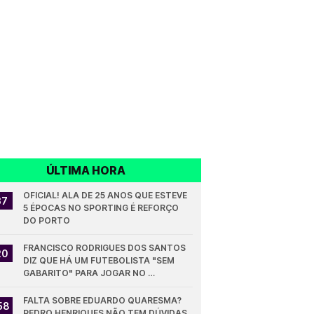
ÚLTIMA HORA
OFICIAL! ALA DE 25 ANOS QUE ESTEVE 
37
5 ÉPOCAS NO SPORTING É REFORÇO 
DO PORTO
FRANCISCO RODRIGUES DOS SANTOS 
20
DIZ QUE HÁ UM FUTEBOLISTA "SEM 
GABARITO" PARA JOGAR NO 
SPORTING
FALTA SOBRE EDUARDO QUARESMA? 
58
PEDRO HENRIQUES NÃO TEM DÚVIDAS 