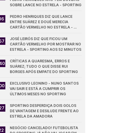
SOBRE LANCE NO ESTRELA - SPORTING
PEDRO HENRIQUES DIZ QUE LANCE 
36
ENTRE SUÁREZ E DOUÉ MERECIA 
CARTÃO VERMELHO NO ESTRELA - 
SPORTING
JOSÉ LEIRÓS DIZ QUE FICOU UM 
57
CARTÃO VERMELHO POR MOSTRAR NO 
ESTRELA - SPORTING AOS 52 MINUTOS
CRÍTICAS A QUARESMA, ERROS E 
40
SUÁREZ; TUDO O QUE DISSE RUI 
BORGES APÓS EMPATE DO SPORTING
EXCLUSIVO LEONINO - NUNO SANTOS 
00
VAI SAIR E ESTÁ A CUMPRIR OS 
ÚLTIMOS MESES NO SPORTING
SPORTING DESPERDIÇA DOIS GOLOS 
27
DE VANTAGEM E DESILUDE FRENTE AO 
ESTRELA DA AMADORA
NEGÓCIO CANCELADO! FUTEBOLISTA 
22