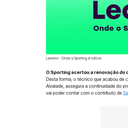
Leonino - Onde o Sporting é notícia
04 Jul 2025 | 14:41 |
0
O Sporting acertou a renovação do c
Desta forma, o técnico que acabou de c
Alvalade, assegura a continuidade do p
vai poder contar com o contributo de
Sa