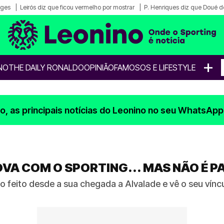
rges
Leirós diz que ficou vermelho por mostrar
P. Henriques diz que Doué de
+
NO
THE DAILY RONALDO
OPINIÃO
FAMOSOS E LIFESTYLE
, as principais notícias do Leonino no seu WhatsApp
NOVA COM O SPORTING... MAS NÃO É 
ho feito desde a sua chegada a Alvalade e vê o seu vínc