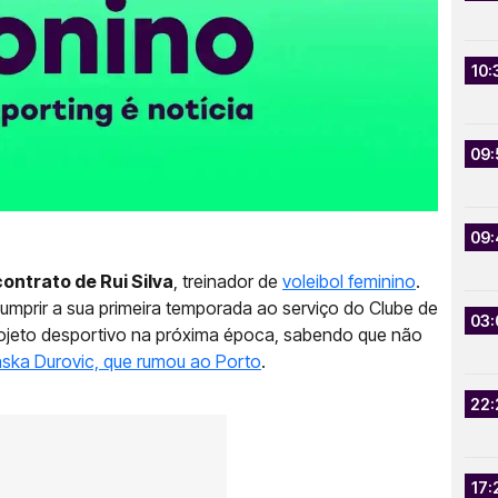
10:
09:
09:
ontrato de Rui Silva
, treinador de
voleibol feminino
.
umprir a sua primeira temporada ao serviço do Clube de
03:
rojeto desportivo na próxima época, sabendo que não
ska Durovic, que rumou ao Porto
.
22:
17: