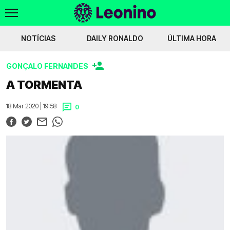
NOTÍCIAS
DAILY RONALDO
ÚLTIMA HORA
GONÇALO FERNANDES
oumbia
Javi Vázquez na mira do Sporting
Yaimar Medina apontado ao Sport
A TORMENTA
Voltar
18 Mar 2020 | 19:58
0
WIKILEONINO
EFEMÉRIDES
HISTÓRIAS DO LEÃO
JOGOS
JOGADORES