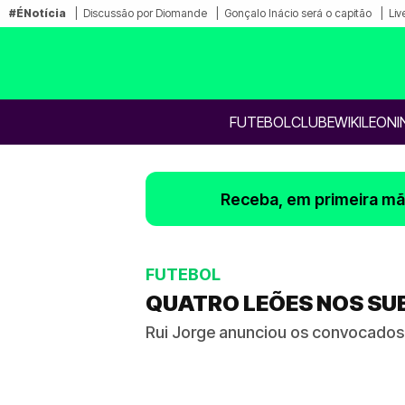
#ÉNotícia
Discussão por Diomande
Gonçalo Inácio será o capitão
Liv
FUTEBOL
CLUBE
WIKILEONI
Receba, em primeira mão
FUTEBOL
QUATRO LEÕES NOS SUB
Rui Jorge anunciou os convocados