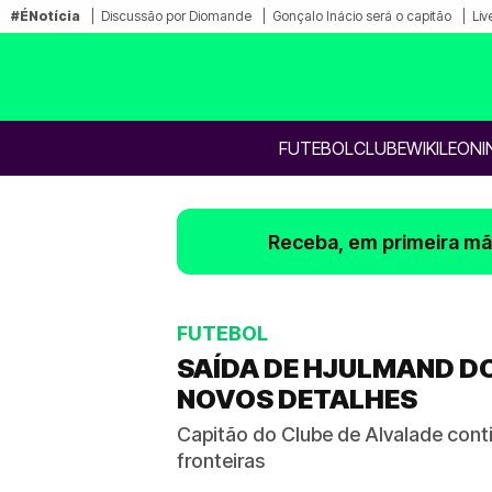
#ÉNotícia
Discussão por Diomande
Gonçalo Inácio será o capitão
Liv
FUTEBOL
CLUBE
WIKILEONI
Receba, em primeira mão
FUTEBOL
SAÍDA DE HJULMAND D
NOVOS DETALHES
Capitão do Clube de Alvalade con
fronteiras