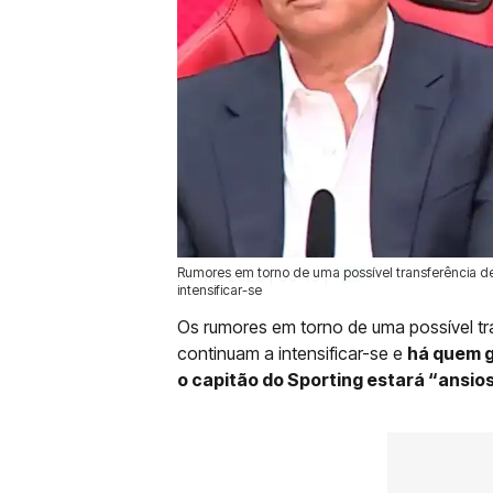
Rumores em torno de uma possível transferência d
24 Mai 2026 | 09:43 |
0
intensificar-se
Os rumores em torno de uma possível tr
continuam a intensificar-se e
há quem g
o capitão do Sporting estará “ansios