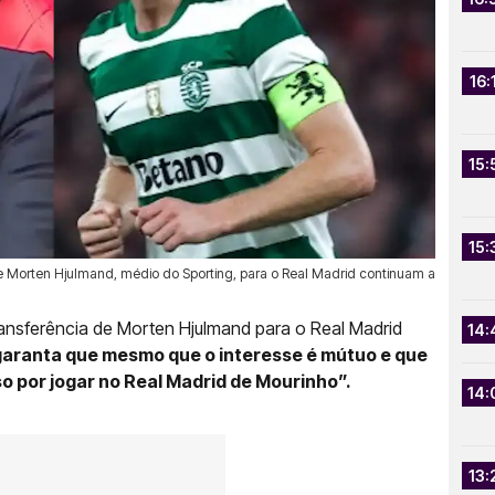
16:
15:
15:
e Morten Hjulmand, médio do Sporting, para o Real Madrid continuam a
ansferência de Morten Hjulmand para o Real Madrid
14:
aranta que mesmo que o interesse é mútuo e que
o por jogar no Real Madrid de Mourinho”.
14:
13: