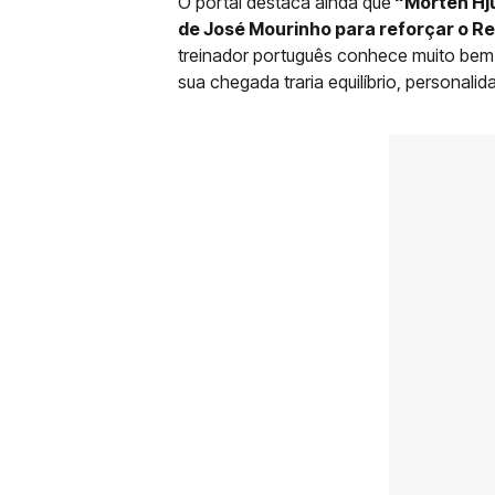
O portal destaca ainda que
“Morten Hju
de José Mourinho para reforçar o Re
treinador português conhece muito bem 
sua chegada traria equilíbrio, personal