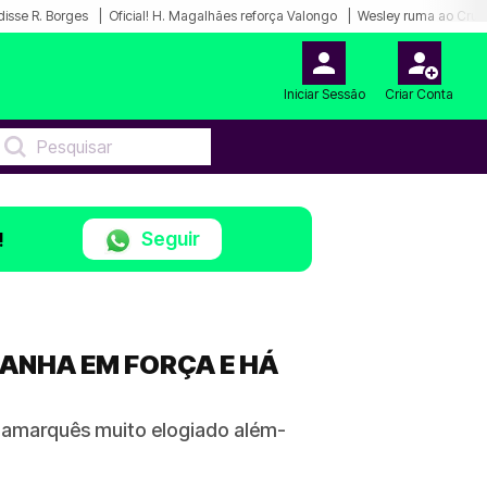
disse R. Borges
Oficial! H. Magalhães reforça Valongo
Wesley ruma ao Cruz
Iniciar Sessão
Criar Conta
Seguir
!
ANHA EM FORÇA E HÁ
inamarquês muito elogiado além-