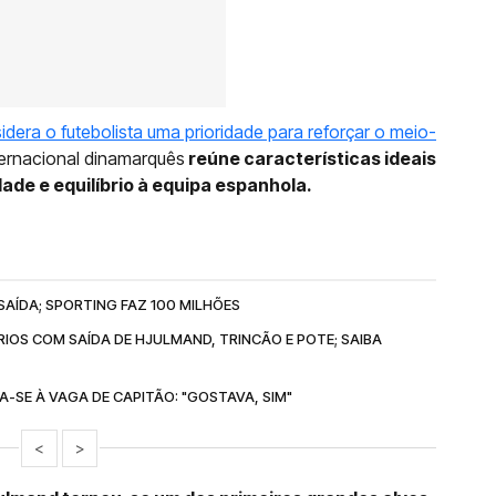
idera o futebolista uma prioridade para reforçar o meio-
ternacional dinamarquês
reúne características ideais
ade e equilíbrio à equipa espanhola.
AÍDA; SPORTING FAZ 100 MILHÕES
IOS COM SAÍDA DE HJULMAND, TRINCÃO E POTE; SAIBA
SE À VAGA DE CAPITÃO: "GOSTAVA, SIM"
<
>