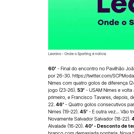
Leonino - Onde o Sporting é notícia
01 Dez 2020 | 19:45 |
0
60'
- Final do encontro no Pavilhão Jo
por 26-30. https://twitter.com/SCPMo
Nimes com quatro golos de diferença (2
jogo (23-26).
53'
- USAM Nimes e volta a
primeiro, e Francisco Tavares, depois,
22.
46'
- Quatro golos consecutivos par
Nimes (19-22).
45'
- E outra vez... Vão 
Novamente Salvador Salvador (18-22).
4
Alvalade (16-20).
40' - Desconto de te
branco com demasiada pontaria. Nova bo