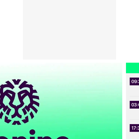
09:
03:
17: