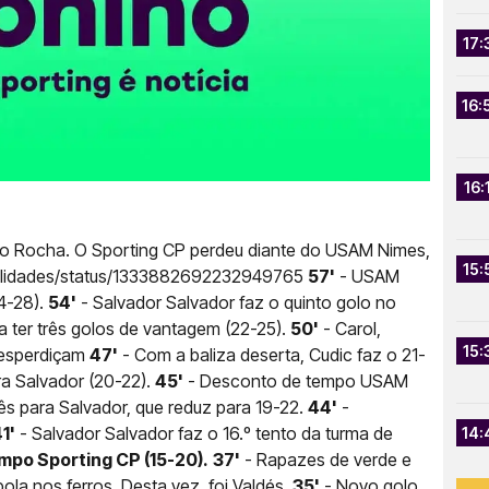
17:
16:
16:
ão Rocha. O Sporting CP perdeu diante do USAM Nimes,
15:
dalidades/status/1333882692232949765
57'
- USAM
4-28).
54'
- Salvador Salvador faz o quinto golo no
 ter três golos de vantagem (22-25).
50'
- Carol,
15:
 desperdiçam
47'
- Com a baliza deserta, Cudic faz o 21-
a Salvador (20-22).
45'
- Desconto de tempo USAM
três para Salvador, que reduz para 19-22.
44'
-
1'
- Salvador Salvador faz o 16.º tento da turma de
14:
mpo Sporting CP (15-20).
37'
- Rapazes de verde e
la nos ferros. Desta vez, foi Valdés.
35'
- Novo golo