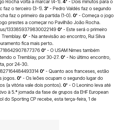
go Rocha volta a marcar (4-1).
4'
- Dois minutos para o
 faz o terceiro (3-1).
3'
- Pedro Valdés faz o segundo
ha faz o primeiro da partida (1-0).
0'
- Começa o jogo
ogo prestes a começar no Pavilhão João Rocha.
tatus/1333859379830022149
0'
- Este será o primeiro
e Tremblay.
0'
- Na antevisão ao encontro, Rui Silva
puramento fica mais perto.
1333718642907877376
0'
- O USAM Nimes também
atendo o Tremblay, por 30-27.
0'
- No último encontro,
ta, por 24-30.
1332827164484493314
0'
- Quanto aos franceses, estão
s jogos.
0'
- Os leões ocupam o segundo lugar do
s (a vitória vale dois pontos).
0'
- O Leonino leva até
ativo à 5.ª jornada da fase de grupos da EHF European
ol do Sporting CP recebe, esta terça-feira, 1 de