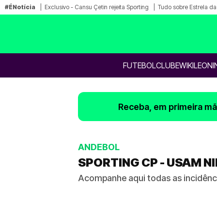
#ÉNotícia
Exclusivo - Cansu Çetin rejeita Sporting
Tudo sobre Estrela d
FUTEBOL
CLUBE
WIKILEONI
Receba, em primeira mão
ANDEBOL
SPORTING CP - USAM N
Acompanhe aqui todas as incidênci