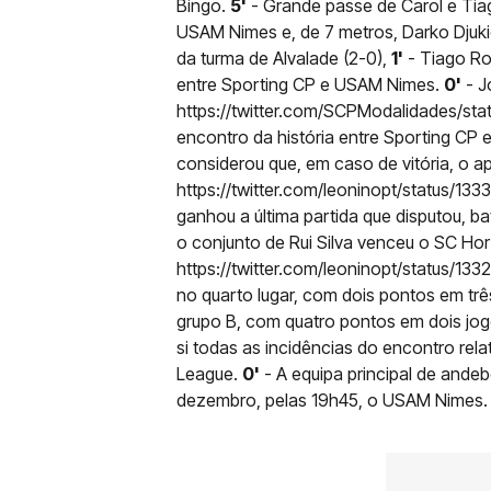
Bingo.
5'
- Grande passe de Carol e Tia
USAM Nimes e, de 7 metros, Darko Djukic
da turma de Alvalade (2-0),
1'
- Tiago Roc
entre Sporting CP e USAM Nimes.
0'
- J
https://twitter.com/SCPModalidades/s
encontro da história entre Sporting CP 
considerou que, em caso de vitória, o a
https://twitter.com/leoninopt/status/
ganhou a última partida que disputou, b
o conjunto de Rui Silva venceu o SC Hor
https://twitter.com/leoninopt/status/
no quarto lugar, com dois pontos em trê
grupo B, com quatro pontos em dois jogo
si todas as incidências do encontro rel
League.
0'
- A equipa principal de andeb
dezembro, pelas 19h45, o USAM Nimes.