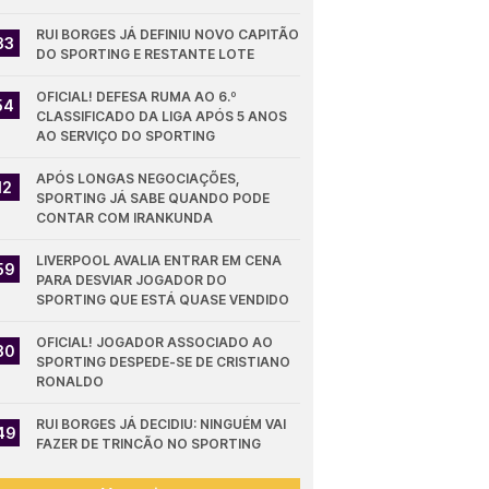
RUI BORGES JÁ DEFINIU NOVO CAPITÃO 
33
DO SPORTING E RESTANTE LOTE
OFICIAL! DEFESA RUMA AO 6.º 
54
CLASSIFICADO DA LIGA APÓS 5 ANOS 
AO SERVIÇO DO SPORTING
APÓS LONGAS NEGOCIAÇÕES, 
12
SPORTING JÁ SABE QUANDO PODE 
CONTAR COM IRANKUNDA
LIVERPOOL AVALIA ENTRAR EM CENA 
59
PARA DESVIAR JOGADOR DO 
SPORTING QUE ESTÁ QUASE VENDIDO
OFICIAL! JOGADOR ASSOCIADO AO 
30
SPORTING DESPEDE-SE DE CRISTIANO 
RONALDO
RUI BORGES JÁ DECIDIU: NINGUÉM VAI 
49
FAZER DE TRINCÃO NO SPORTING