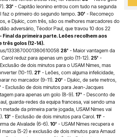
7).
33'
- Capitão leonino entrou com tudo na segunda
l faz o primeiro do segundo tempo.
30'
- Recomeço
os, e Djukic, com três, são os melhores marcadores do
dião adversário, Téodor Paul, que travou 10 dos 22
 - Final da primeira parte. Leões recolhem aos
rês golos (12-14).
tatus/1333870001380610058
28'
- Maior vantagem da
 Carol reduz para apenas um golo (11-12).
25'
-
 Exclusão de dois minutos para o USAM Nimes, mas
nverter (10-11).
21'
- Leões, com alguma infelicidade,
arar no marcador (9-11).
20'
- Djukic, de sete metros,
'
- Exclusão de dois minutos para Jean-Jacques
antagem para apenas um golo (8-9).
17'
- Desconto de
aul, guarda-redes da equipa francesa, vai sendo uma
 metade da primeira parte jogada, USAM Nimes vai
).
13'
- Exclusão de dois minutos para Carol.
11'
-
urma de Alvalade (6-6).
10'
- USAM Nimes recupera e
l marca (5-2) e exclusão de dois minutos para Arnaud