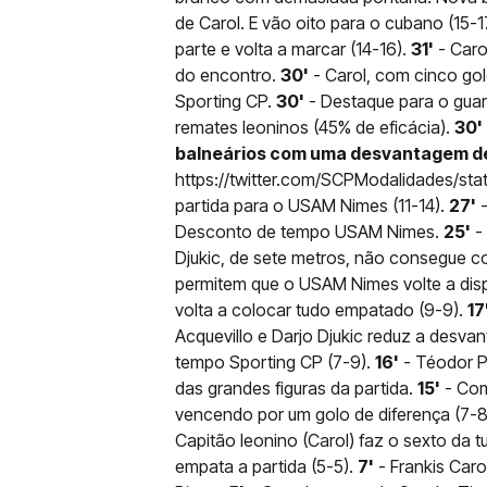
de Carol. E vão oito para o cubano (15-1
parte e volta a marcar (14-16).
31'
- Caro
do encontro.
30'
- Carol, com cinco gol
Sporting CP.
30'
- Destaque para o guar
remates leoninos (45% de eficácia).
30'
balneários com uma desvantagem de t
https://twitter.com/SCPModalidades/s
partida para o USAM Nimes (11-14).
27'
-
Desconto de tempo USAM Nimes.
25'
-
Djukic, de sete metros, não consegue co
permitem que o USAM Nimes volte a disp
volta a colocar tudo empatado (9-9).
17
Acquevillo e Darjo Djukic reduz a desv
tempo Sporting CP (7-9).
16'
- Téodor P
das grandes figuras da partida.
15'
- Com
vencendo por um golo de diferença (7-8
Capitão leonino (Carol) faz o sexto da t
empata a partida (5-5).
7'
- Frankis Caro