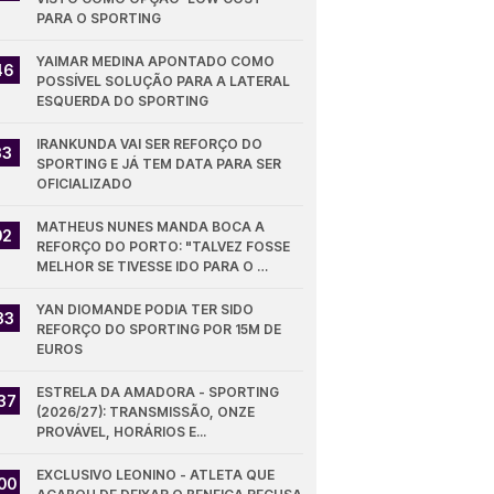
PARA O SPORTING
YAIMAR MEDINA APONTADO COMO 
46
POSSÍVEL SOLUÇÃO PARA A LATERAL 
ESQUERDA DO SPORTING
IRANKUNDA VAI SER REFORÇO DO 
33
SPORTING E JÁ TEM DATA PARA SER 
OFICIALIZADO
MATHEUS NUNES MANDA BOCA A 
02
REFORÇO DO PORTO: "TALVEZ FOSSE 
MELHOR SE TIVESSE IDO PARA O 
SPORTING"
YAN DIOMANDE PODIA TER SIDO 
33
REFORÇO DO SPORTING POR 15M DE 
EUROS
ESTRELA DA AMADORA - SPORTING 
37
(2026/27): TRANSMISSÃO, ONZE 
PROVÁVEL, HORÁRIOS E...
EXCLUSIVO LEONINO - ATLETA QUE 
00