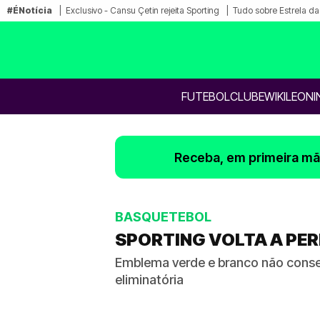
#ÉNotícia
Exclusivo - Cansu Çetin rejeita Sporting
Tudo sobre Estrela d
FUTEBOL
CLUBE
WIKILEONI
Receba, em primeira mão
BASQUETEBOL
SPORTING VOLTA A PER
Emblema verde e branco não consegu
eliminatória