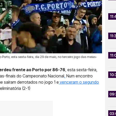
11:
11:
11:
Porto, esta sexta-feira, dia 29 de maio, no terceiro jogo das meias-
erdeu frente ao Porto por 86-76
, esta sexta-feira,
10:
eias-finais do Campeonato Nacional
.
Num encontro
e saíram derrotados no jogo 1 e
venceram o segundo
liminatória (2-1)
09:
03: