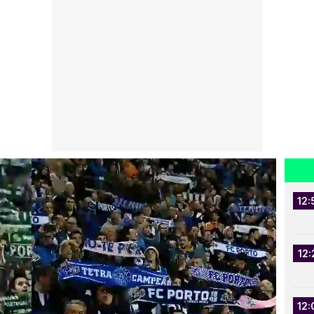
12:
12:
12: