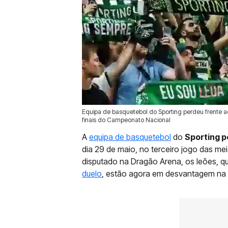
Equipa de basquetebol do Sporting perdeu frente ao 
29 Mai 2026 | 21:57 |
0
finais do Campeonato Nacional
A
equipa de basquetebol
do
Sporting p
dia 29 de maio, no terceiro jogo das m
disputado na Dragão Arena, os leões, qu
duelo
, estão agora em desvantagem na e