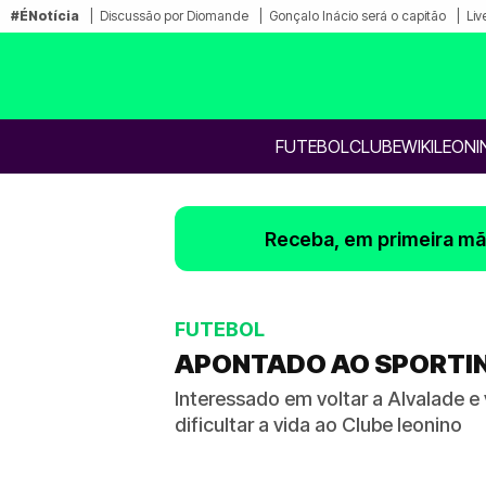
#ÉNotícia
Discussão por Diomande
Gonçalo Inácio será o capitão
Liv
FUTEBOL
CLUBE
WIKILEONI
Receba, em primeira mão
FUTEBOL
APONTADO AO SPORTING
Interessado em voltar a Alvalade e
dificultar a vida ao Clube leonino