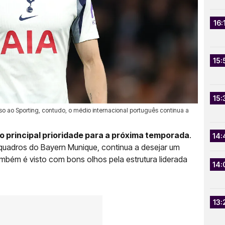
16:
15:
15:
o ao Sporting, contudo, o médio internacional português continua a
 principal prioridade para a próxima temporada
.
14:
quadros do Bayern Munique, continua a desejar um
ambém é visto com bons olhos pela estrutura liderada
14:
13: