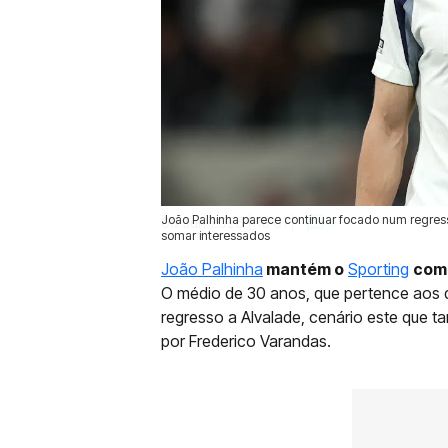
João Palhinha parece continuar focado num regress
08 Jun 2026 | 16:01 |
0
somar interessados
João Palhinha
mantém o
Sporting
como
O médio de 30 anos, que pertence aos 
regresso a Alvalade, cenário este que t
por Frederico Varandas.