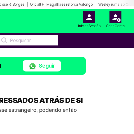
disse R. Borges
Oficial! H. Magalhães reforça Valongo
Wesley ruma ao Cruz
Iniciar Sessão
Criar Conta
Seguir
!
RESSADOS ATRÁS DE SI
esse estrangeiro, podendo então