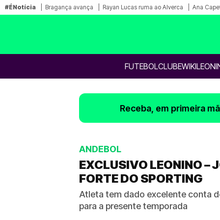
#ÉNotícia
Bragança avança
Rayan Lucas ruma ao Alverca
Ana Capet
FUTEBOL
CLUBE
WIKILEONI
Receba, em primeira mão
ANDEBOL
EXCLUSIVO LEONINO –
FORTE DO SPORTING
Atleta tem dado excelente conta d
para a presente temporada