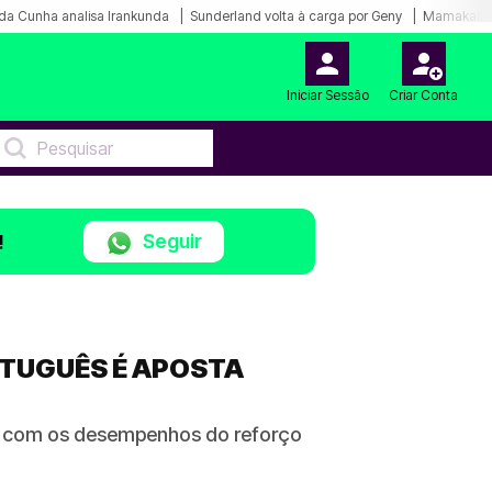
da Cunha analisa Irankunda
Sunderland volta à carga por Geny
Mamakana.
Iniciar Sessão
Criar Conta
Seguir
!
RTUGUÊS É APOSTA
ito com os desempenhos do reforço