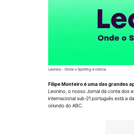
Leonino - Onde o Sporting é notícia
20 Set 2025 | 04:00 |
0
Filipe Monteiro é uma das grandes a
Leonino, o nosso Jornal dá conta dos e
internacional sub-21 português está a 
oriundo do ABC.