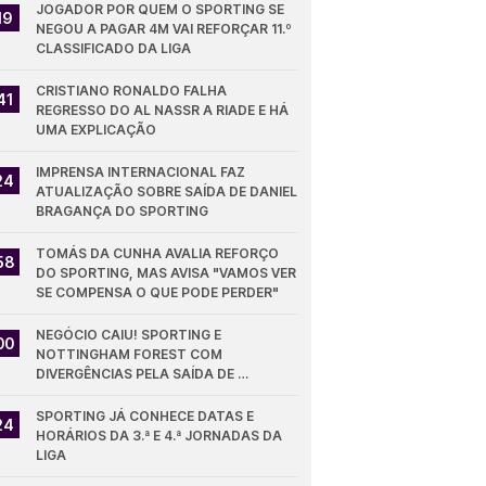
JOGADOR POR QUEM O SPORTING SE 
19
NEGOU A PAGAR 4M VAI REFORÇAR 11.º 
CLASSIFICADO DA LIGA
CRISTIANO RONALDO FALHA 
41
REGRESSO DO AL NASSR A RIADE E HÁ 
UMA EXPLICAÇÃO
IMPRENSA INTERNACIONAL FAZ 
24
ATUALIZAÇÃO SOBRE SAÍDA DE DANIEL 
BRAGANÇA DO SPORTING
TOMÁS DA CUNHA AVALIA REFORÇO 
58
DO SPORTING, MAS AVISA "VAMOS VER 
SE COMPENSA O QUE PODE PERDER"
NEGÓCIO CAIU! SPORTING E 
00
NOTTINGHAM FOREST COM 
DIVERGÊNCIAS PELA SAÍDA DE 
DIOMANDE
SPORTING JÁ CONHECE DATAS E 
24
HORÁRIOS DA 3.ª E 4.ª JORNADAS DA 
LIGA