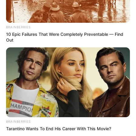
MODALIDADES
OFICIAL! SPORTING ANUNCIA
REGRESSO DE EMPRESTADO
AMBIDESTRO: "REMATO COM OS DOIS