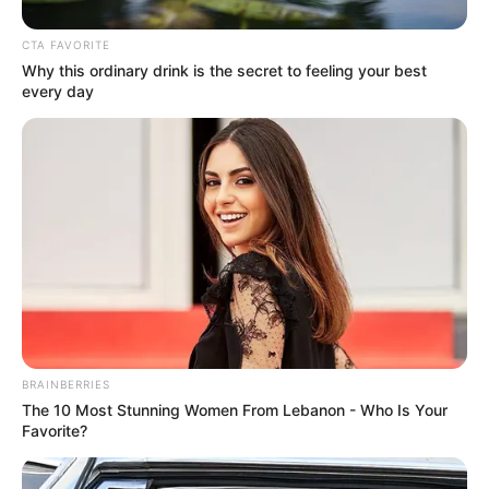
Bernardo Paçó, Henrique Rafagnin e Gonçalo
Portugal.
Enquanto o primeiro tem sido utilizado como
titular, o
Sporting
acredita que poderá melhorar com maior
competição no plantel. O internacional português é tido
como mais que suficiente para a fase regular, mas os leões
pretendem outra experiência para os play-offs, finais e
UEFA Futsal Champions League.