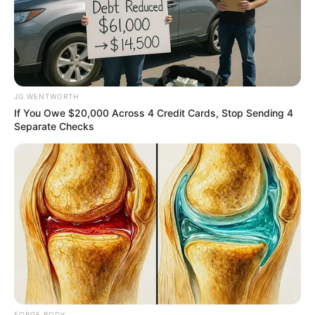
representar na nova época