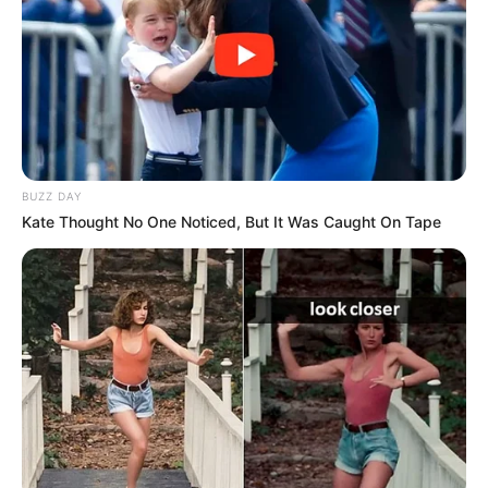
que quando cheguei aos Leões de Porto Salvo, há três
épocas. Quando temos muito tempo de jogo em equipas
como os Leões, que lutam pelos primeiros lugares,
estamos mais perto do sucesso e de voltar, no caso, ao
Sporting e de fazer um bom trabalho”, destacou.
O jovem já pensa na estreia no Pavilhão João Rocha,
admitindo que a ansiedade será inevitável
: “Não vou