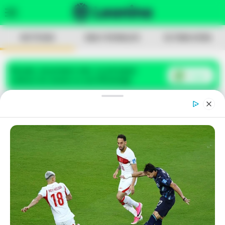
NOTÍCIAS
DAILY RONALDO
ÚLTIMA HORA
Receba, em primeira mão, as principais
Seguir
notícias do Leonino no seu WhatsApp!
FUTSAL
EXCLUSIVO LEONINO - SPORTING VAI
AO MERCADO POR UM GUARDA-
REDES PARA 2026/27
Direção do Clube de Alvalade já terá delineado os
planos da próxima temporada, entendo que um
novo guardião faz parte das prioridades