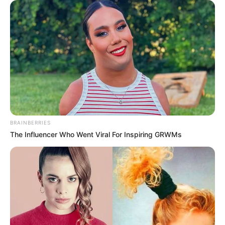
PÉS"
Desempenho positivo convenceu equipa técnica, que
decidiu integrar jogador de 22 anos no plantel principal
para a nova época desportiva