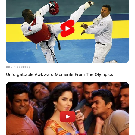
Contratado pelos leões em 2023/24,
o ala realizou mais
de 60 jogos e marcou mais de 20 golos ao serviço do
emblema da Linha
. O desempenho positivo convenceu a
equipa técnica liderada por Nuno Dias, que decidiu integrar
o jogador no plantel principal para a nova época.
NOTÍCIAS RELACIONADAS