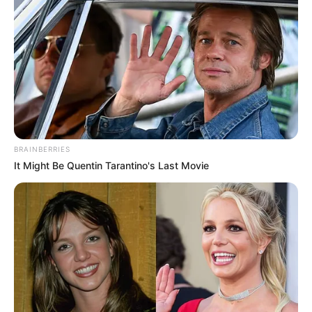
Por seu turno,
Rafagnin deverá deixar a equipa do
Sporting no final da presente temporada
,
tal como
avançou o Leonino, em exclusivo.
O brasileiro perdeu o