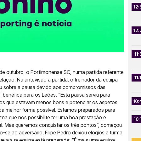
12:
12:
11:
 de outubro, o Portimonense SC, numa partida referente
11:
elação. Na antevisão à partida, o treinador da equipa
alou sobre a pausa devido aos compromissos das
 benéfica para os Leões. “Esta pausa serviu para
10:
mos que estavam menos bons e potenciar os aspetos
 da melhor forma possível. Estamos preparados para
ma que nos possibilite ter uma boa prestação e
10:
vel. Mas queremos conquistar os três pontos”, começou
o-se ao adversário, Filipe Pedro deixou elogios à turma
ue a sua equipa está preparada: “É mais uma equipa