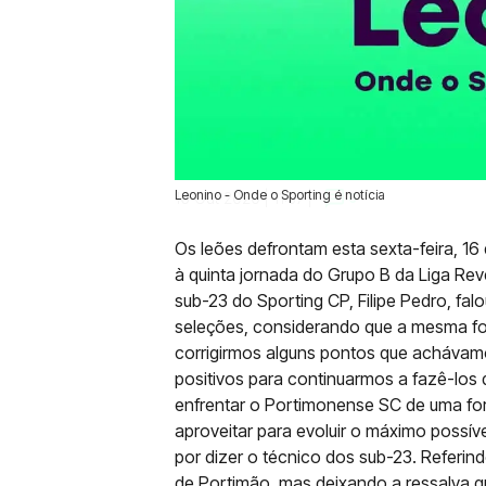
Leonino - Onde o Sporting é notícia
16 Out 2020 | 11:57 |
0
Os leões defrontam esta sexta-feira, 16
à quinta jornada do Grupo B da Liga Rev
sub-23 do Sporting CP, Filipe Pedro, f
seleções, considerando que a mesma foi
corrigirmos alguns pontos que acháva
positivos para continuarmos a fazê-los
enfrentar o Portimonense SC de uma for
aproveitar para evoluir o máximo possí
por dizer o técnico dos sub-23. Referind
de Portimão, mas deixando a ressalva q