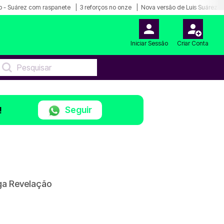
o - Suárez com raspanete
3 reforços no onze
Nova versão de Luis Suárez
Iniciar Sessão
Criar Conta
Seguir
!
iga Revelação