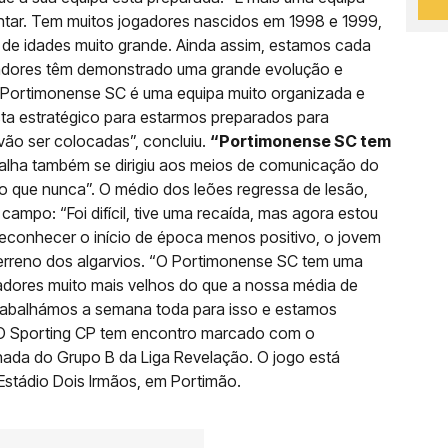
ntar. Tem muitos jogadores nascidos em 1998 e 1999,
 de idades muito grande. Ainda assim, estamos cada
gadores têm demonstrado uma grande evolução e
 Portimonense SC é uma equipa muito organizada e
sta estratégico para estarmos preparados para
 vão ser colocadas”, concluiu.
“Portimonense SC tem
lha também se dirigiu aos meios de comunicação do
do que nunca”. O médio dos leões regressa de lesão,
campo: “Foi difícil, tive uma recaída, mas agora estou
 reconhecer o início de época menos positivo, o jovem
 terreno dos algarvios. “O Portimonense SC tem uma
gadores muito mais velhos do que a nossa média de
rabalhámos a semana toda para isso e estamos
u. O Sporting CP tem encontro marcado com o
rnada do Grupo B da Liga Revelação. O jogo está
Estádio Dois Irmãos, em Portimão.