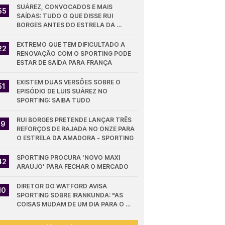
SUÁREZ, CONVOCADOS E MAIS 
55
SAÍDAS: TUDO O QUE DISSE RUI 
BORGES ANTES DO ESTRELA DA 
AMADORA - SPORTING
EXTREMO QUE TEM DIFICULTADO A 
22
RENOVAÇÃO COM O SPORTING PODE 
ESTAR DE SAÍDA PARA FRANÇA
EXISTEM DUAS VERSÕES SOBRE O 
51
EPISÓDIO DE LUIS SUÁREZ NO 
SPORTING: SAIBA TUDO
RUI BORGES PRETENDE LANÇAR TRÊS 
19
REFORÇOS DE RAJADA NO ONZE PARA 
O ESTRELA DA AMADORA - SPORTING
SPORTING PROCURA ‘NOVO MAXI 
42
ARAÚJO’ PARA FECHAR O MERCADO
DIRETOR DO WATFORD AVISA 
10
SPORTING SOBRE IRANKUNDA: "AS 
COISAS MUDAM DE UM DIA PARA O 
OUTRO"