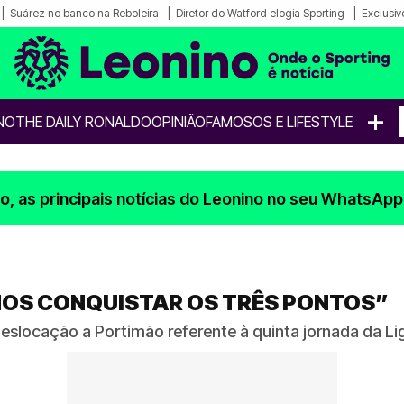
Suárez no banco na Reboleira
Diretor do Watford elogia Sporting
Exclusiv
+
NO
THE DAILY RONALDO
OPINIÃO
FAMOSOS E LIFESTYLE
, as principais notícias do Leonino no seu WhatsApp
EMOS CONQUISTAR OS TRÊS PONTOS”
deslocação a Portimão referente à quinta jornada da L