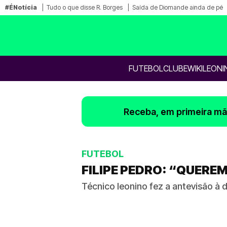
#ÉNotícia
Tudo o que disse R. Borges
Saída de Diomande ainda de pé
FUTEBOL
CLUBE
WIKILEONI
Receba, em primeira mão
FUTEBOL
FILIPE PEDRO: “QUER
Técnico leonino fez a antevisão à 