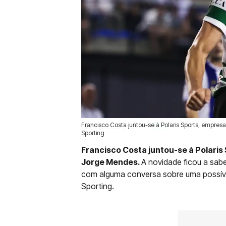
Francisco Costa juntou-se à Polaris Sports, empr
14 Nov 2025 | 13:44 |
0
Sporting
Francisco Costa juntou-se à Polari
Jorge Mendes.
A novidade ficou a sabe
com alguma conversa sobre uma possíve
Sporting.