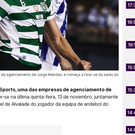
17:
16:
16:
15:
esa de agenciamento de Jorge Mendes, e começa a falar-se da saída do
s Sports, uma das empresas de agenciamento de
15:
r-se na última quinta-feira, 13 de novembro, juntamente
l de Alvalade do jogador da equipa de andebol do
14:
14: