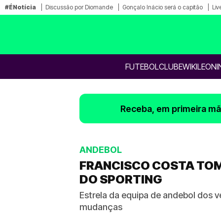
#ÉNotícia
Discussão por Diomande
Gonçalo Inácio será o capitão
Liv
FUTEBOL
CLUBE
WIKILEONI
Receba, em primeira mão
ANDEBOL
FRANCISCO COSTA TOM
DO SPORTING
Estrela da equipa de andebol dos 
mudanças