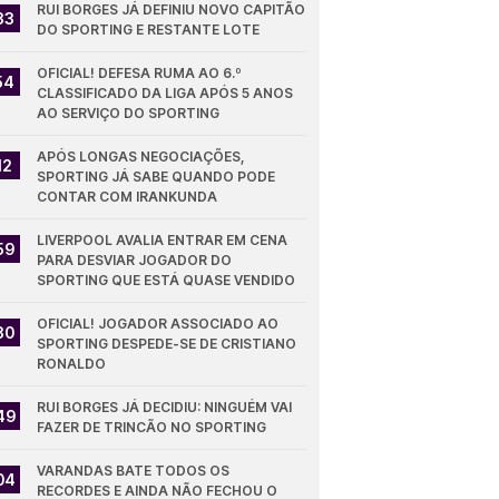
RUI BORGES JÁ DEFINIU NOVO CAPITÃO 
33
DO SPORTING E RESTANTE LOTE
OFICIAL! DEFESA RUMA AO 6.º 
54
CLASSIFICADO DA LIGA APÓS 5 ANOS 
AO SERVIÇO DO SPORTING
APÓS LONGAS NEGOCIAÇÕES, 
12
SPORTING JÁ SABE QUANDO PODE 
CONTAR COM IRANKUNDA
LIVERPOOL AVALIA ENTRAR EM CENA 
59
PARA DESVIAR JOGADOR DO 
SPORTING QUE ESTÁ QUASE VENDIDO
OFICIAL! JOGADOR ASSOCIADO AO 
30
SPORTING DESPEDE-SE DE CRISTIANO 
RONALDO
RUI BORGES JÁ DECIDIU: NINGUÉM VAI 
49
FAZER DE TRINCÃO NO SPORTING
VARANDAS BATE TODOS OS 
04
RECORDES E AINDA NÃO FECHOU O 