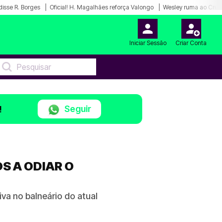
disse R. Borges
Oficial! H. Magalhães reforça Valongo
Wesley ruma ao Cruz
Iniciar Sessão
Criar Conta
Seguir
!
S A ODIAR O
va no balneário do atual