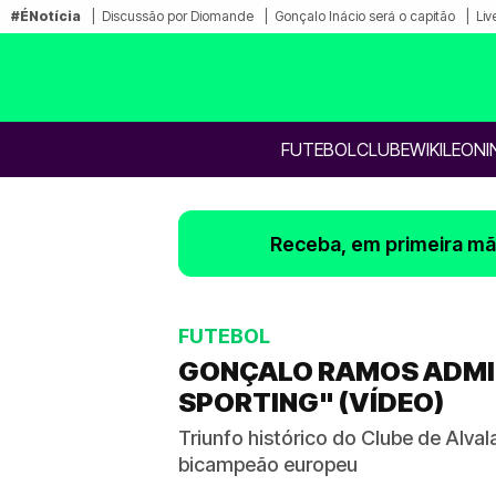
#ÉNotícia
Discussão por Diomande
Gonçalo Inácio será o capitão
Liv
FUTEBOL
CLUBE
WIKILEONI
Receba, em primeira mão
FUTEBOL
GONÇALO RAMOS ADMIT
SPORTING" (VÍDEO)
Triunfo histórico do Clube de Alva
bicampeão europeu