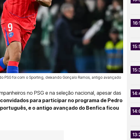
16:
15:
15:
 do PSG foi com o Sporting, deixando Gonçalo Ramos, antigo avançado
panheiros no PSG e na seleção nacional, apesar das
14:
convidados para participar no programa de Pedro
português, e o antigo avançado do Benfica ficou
14:
13: