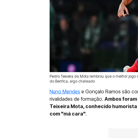
Pedro Teixeira da Mota lembrou que o melhor jogo
15 Jun 2026 | 18:03 |
0
do Benfica, algo chateado
Nuno Mendes
e Gonçalo Ramos são com
rivalidades de formação.
Ambos foram 
Teixeira Mota, conhecido humorista 
com "má cara"
.