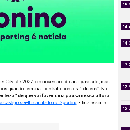
15:
14:
14:
13:
r City até 2027, em novembro do ano passado, mas
12:
ncos quando terminar contrato com os "citizens". No
certeza" de que vai fazer uma pausa nessa altura
,
e castigo ser-lhe anulado no Sporting
- fica assim a
12: