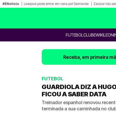
#ÉNotícia
Liverpool pode entrar em cena por Diomande
Zalazar não ser
FUTEBOL
CLUBE
WIKILEONI
Receba, em primeira mão
FUTEBOL
GUARDIOLA DIZ A HUGO
FICOU A SABER DATA
Treinador espanhol renovou recen
terminada a sua caminhada no clu