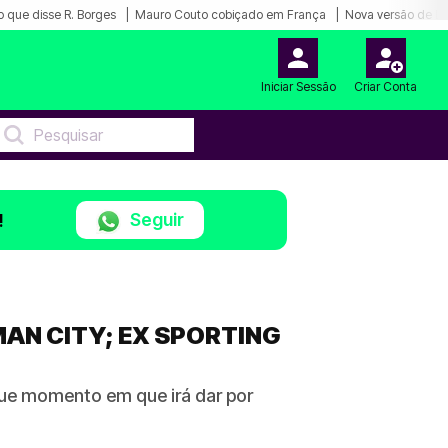
o que disse R. Borges
Mauro Couto cobiçado em França
Nova versão de Lu
Iniciar Sessão
Criar Conta
Seguir
!
AN CITY; EX SPORTING
ue momento em que irá dar por