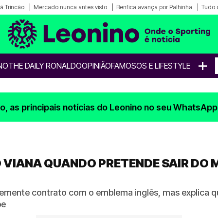
á Trincão
Mercado nunca antes visto
Benfica avança por Palhinha
Tudo 
+
NO
THE DAILY RONALDO
OPINIÃO
FAMOSOS E LIFESTYLE
, as principais notícias do Leonino no seu WhatsApp
 VIANA QUANDO PRETENDE SAIR DO M
temente contrato com o emblema inglês, mas explica q
be