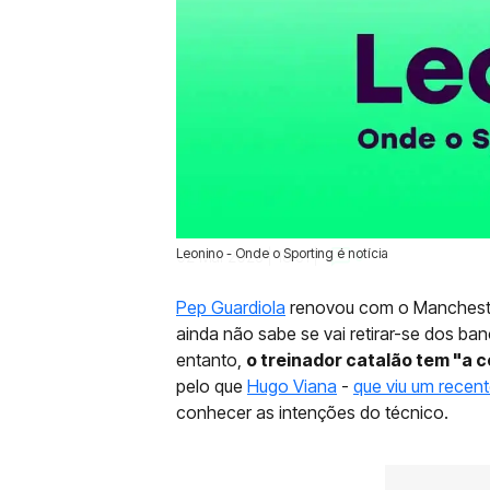
Leonino - Onde o Sporting é notícia
02 Mai 2025 | 18:51 |
0
Pep Guardiola
renovou com o Mancheste
ainda não sabe se vai retirar-se dos ba
entanto,
o treinador catalão tem "a 
pelo que
Hugo Viana
-
que viu um recent
conhecer as intenções do técnico.