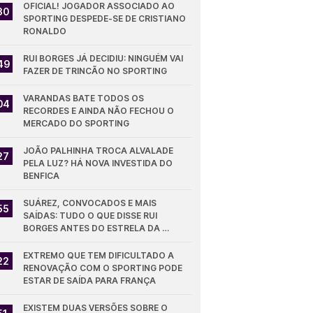
OFICIAL! JOGADOR ASSOCIADO AO 
30
SPORTING DESPEDE-SE DE CRISTIANO 
RONALDO
RUI BORGES JÁ DECIDIU: NINGUÉM VAI 
49
FAZER DE TRINCÃO NO SPORTING
VARANDAS BATE TODOS OS 
04
RECORDES E AINDA NÃO FECHOU O 
MERCADO DO SPORTING
JOÃO PALHINHA TROCA ALVALADE 
27
PELA LUZ? HÁ NOVA INVESTIDA DO 
BENFICA
SUÁREZ, CONVOCADOS E MAIS 
55
SAÍDAS: TUDO O QUE DISSE RUI 
BORGES ANTES DO ESTRELA DA 
AMADORA - SPORTING
EXTREMO QUE TEM DIFICULTADO A 
22
RENOVAÇÃO COM O SPORTING PODE 
ESTAR DE SAÍDA PARA FRANÇA
EXISTEM DUAS VERSÕES SOBRE O 