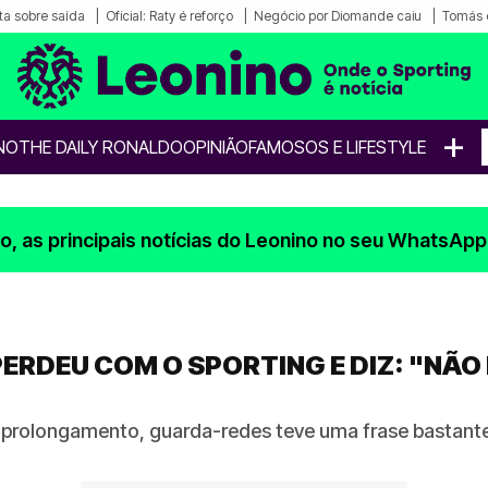
a sobre saída
Oficial: Raty é reforço
Negócio por Diomande caiu
Tomás 
+
NO
THE DAILY RONALDO
OPINIÃO
FAMOSOS E LIFESTYLE
, as principais notícias do Leonino no seu WhatsApp
ERDEU COM O SPORTING E DIZ: "NÃ
 prolongamento, guarda-redes teve uma frase bastant