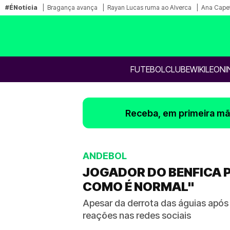
#ÉNotícia
Bragança avança
Rayan Lucas ruma ao Alverca
Ana Capet
FUTEBOL
CLUBE
WIKILEONI
Receba, em primeira mão
ANDEBOL
JOGADOR DO BENFICA P
COMO É NORMAL"
Apesar da derrota das águias após
reações nas redes sociais