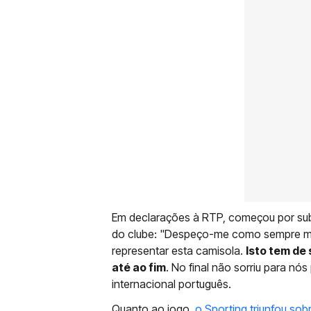
Em declarações à RTP, começou por su
do clube: "Despeço-me como sempre me a
representar esta camisola.
Isto tem de 
até ao fim
. No final não sorriu para nós
internacional português.
Quanto ao jogo,
o Sporting triunfou sob