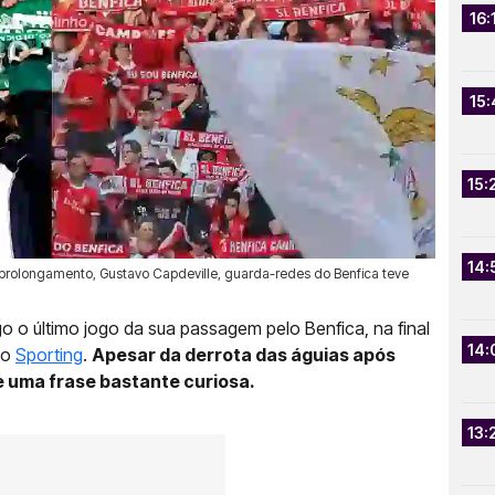
16:
15:
15:
14:
 prolongamento, Gustavo Capdeville, guarda-redes do Benfica teve
o o último jogo da sua passagem pelo Benfica, na final
14:
ao
Sporting
.
Apesar da derrota das águias após
 uma frase bastante curiosa.
13: