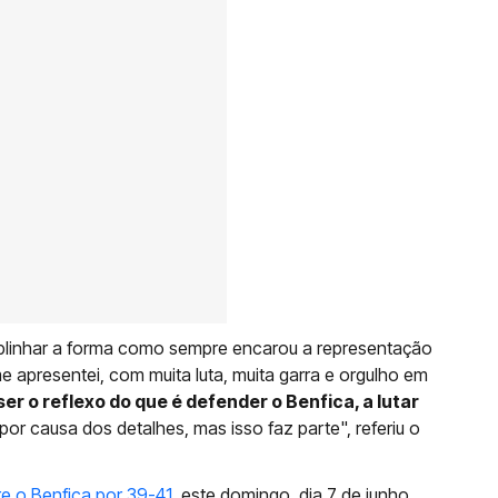
blinhar a forma como sempre encarou a representação
presentei, com muita luta, muita garra e orgulho em
ser o reflexo do que é defender o Benfica, a lutar
 por causa dos detalhes, mas isso faz parte", referiu o
re o Benfica por 39-41,
este domingo, dia 7 de junho,