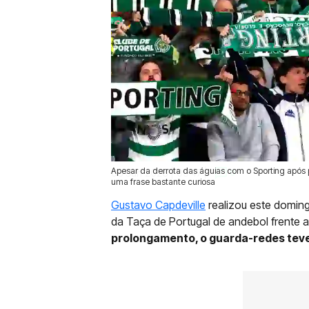
Apesar da derrota das águias com o Sporting após
08 Jun 2026 | 09:47 |
0
uma frase bastante curiosa
Gustavo Capdeville
realizou este doming
da Taça de Portugal de andebol frente 
prolongamento, o guarda-redes teve