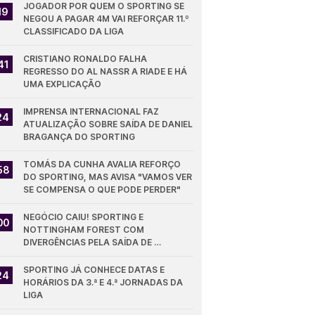
JOGADOR POR QUEM O SPORTING SE 
19
NEGOU A PAGAR 4M VAI REFORÇAR 11.º 
CLASSIFICADO DA LIGA
CRISTIANO RONALDO FALHA 
41
REGRESSO DO AL NASSR A RIADE E HÁ 
UMA EXPLICAÇÃO
IMPRENSA INTERNACIONAL FAZ 
24
ATUALIZAÇÃO SOBRE SAÍDA DE DANIEL 
BRAGANÇA DO SPORTING
TOMÁS DA CUNHA AVALIA REFORÇO 
58
DO SPORTING, MAS AVISA "VAMOS VER 
SE COMPENSA O QUE PODE PERDER"
NEGÓCIO CAIU! SPORTING E 
00
NOTTINGHAM FOREST COM 
DIVERGÊNCIAS PELA SAÍDA DE 
DIOMANDE
SPORTING JÁ CONHECE DATAS E 
24
HORÁRIOS DA 3.ª E 4.ª JORNADAS DA 
LIGA