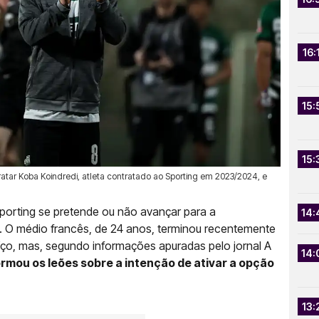
16:
15:
15:
atar Koba Koindredi, atleta contratado ao Sporting em 2023/2024, e
porting se pretende ou não avançar para a
14:
. O médio francês, de 24 anos, terminou recentemente
ço, mas, segundo informações apuradas pelo jornal A
14:
ormou os leões sobre a intenção de ativar a opção
13: