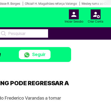
disse R. Borges
Oficial! H. Magalhães reforça Valongo
Wesley ruma ao Cruz
Iniciar Sessão
Criar Conta
Seguir
!
ING PODE REGRESSAR A
do Frederico Varandas a tomar