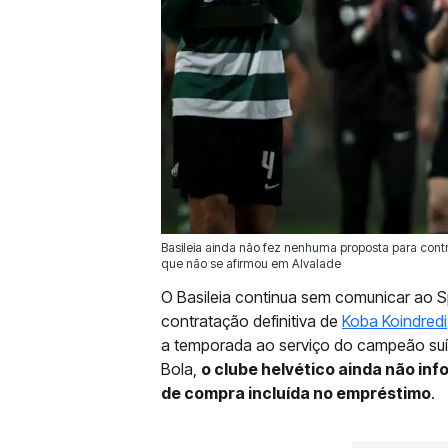
Basileia ainda não fez nenhuma proposta para contr
27 Mai 2026 | 13:35 |
0
que não se afirmou em Alvalade
O Basileia continua sem comunicar ao S
contratação definitiva de
Koba Koindredi
a temporada ao serviço do campeão suí
Bola,
o clube helvético ainda não inf
de compra incluída no empréstimo
.