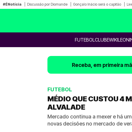
#ÉNotícia
Discussão por Diomande
Gonçalo Inácio será o capitão
Liv
FUTEBOL
CLUBE
WIKILEONI
Receba, em primeira mão
FUTEBOL
MÉDIO QUE CUSTOU 4 M
ALVALADE
Mercado continua a mexer e há um 
novas decisões no mercado de ve