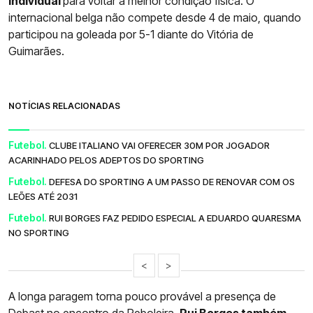
individual
para voltar à melhor condição física. O
internacional belga não compete desde 4 de maio, quando
participou na goleada por 5-1 diante do Vitória de
Guimarães.
NOTÍCIAS RELACIONADAS
Futebol.
CLUBE ITALIANO VAI OFERECER 30M POR JOGADOR
ACARINHADO PELOS ADEPTOS DO SPORTING
Futebol.
DEFESA DO SPORTING A UM PASSO DE RENOVAR COM OS
LEÕES ATÉ 2031
Futebol.
RUI BORGES FAZ PEDIDO ESPECIAL A EDUARDO QUARESMA
NO SPORTING
<
>
A longa paragem torna pouco provável a presença de
Debast no encontro da Reboleira.
Rui Borges também