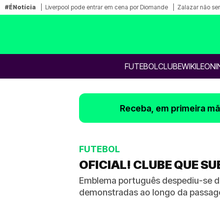
#ÉNotícia
Liverpool pode entrar em cena por Diomande
Zalazar não ser
FUTEBOL
CLUBE
WIKILEONI
Receba, em primeira mão
FUTEBOL
OFICIAL! CLUBE QUE SU
Emblema português despediu-se do 
demonstradas ao longo da passa