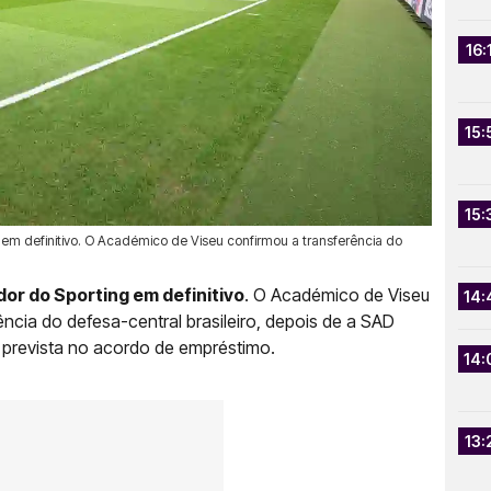
16:
15:
15:
g em definitivo. O Académico de Viseu confirmou a transferência do
dor do Sporting em definitivo
. O Académico de Viseu
14:
ência do defesa-central brasileiro, depois de a SAD
 prevista no acordo de empréstimo.
14:
13: