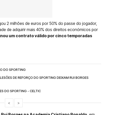
gou 2 milhões de euros por 50% do passe do jogador,
ade de adquirir mais 40% dos direitos económicos por
inou um contrato válido por cinco temporadas
NO DO SPORTING
LESÕES DE REFORÇO DO SPORTING DEIXAM RUI BORGES
ES DO SPORTING - CELTIC
<
>
e Rui Borges na Academia Cristiano Ronaldo
, em