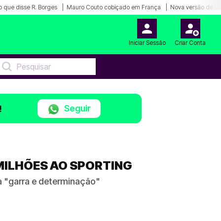
o que disse R. Borges
Mauro Couto cobiçado em França
Nova versão de Lu
Iniciar Sessão
Criar Conta
Seguir
!
 MILHÕES AO SPORTING
a "garra e determinação"