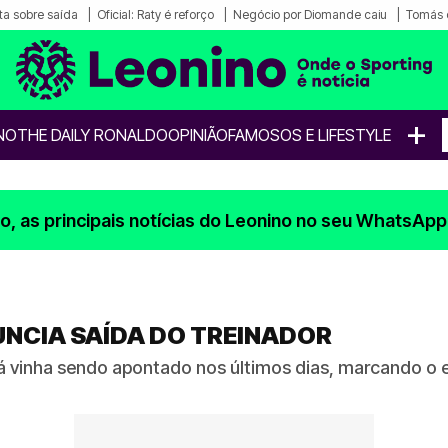
a sobre saída
Oficial: Raty é reforço
Negócio por Diomande caiu
Tomás 
+
NO
THE DAILY RONALDO
OPINIÃO
FAMOSOS E LIFESTYLE
, as principais notícias do Leonino no seu WhatsApp
UNCIA SAÍDA DO TREINADOR
á vinha sendo apontado nos últimos dias, marcando o 