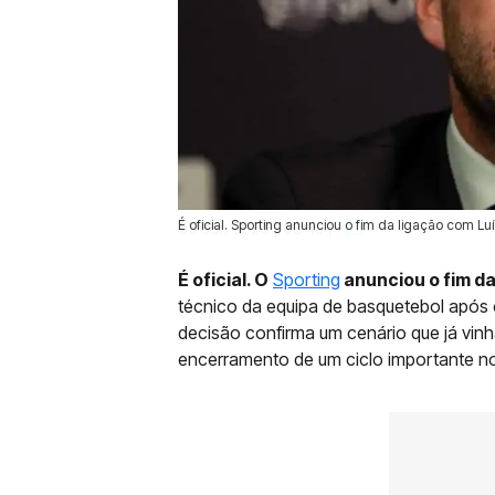
É oficial. Sporting anunciou o fim da ligação com
03 Jun 2026 | 08:45 |
0
É oficial. O
Sporting
anunciou o fim d
técnico da equipa de basquetebol após o
decisão confirma um cenário que já vin
encerramento de um ciclo importante no