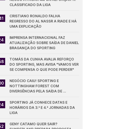
CLASSIFICADO DA LIGA
CRISTIANO RONALDO FALHA 
41
REGRESSO DO AL NASSR A RIADE E HÁ 
UMA EXPLICAÇÃO
IMPRENSA INTERNACIONAL FAZ 
24
ATUALIZAÇÃO SOBRE SAÍDA DE DANIEL 
BRAGANÇA DO SPORTING
TOMÁS DA CUNHA AVALIA REFORÇO 
58
DO SPORTING, MAS AVISA "VAMOS VER 
SE COMPENSA O QUE PODE PERDER"
NEGÓCIO CAIU! SPORTING E 
00
NOTTINGHAM FOREST COM 
DIVERGÊNCIAS PELA SAÍDA DE 
DIOMANDE
SPORTING JÁ CONHECE DATAS E 
24
HORÁRIOS DA 3.ª E 4.ª JORNADAS DA 
LIGA
GENY CATAMO QUER SAIR? 
52