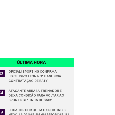
ÚLTIMA HORA
OFICIAL! SPORTING CONFIRMA 
32
'EXCLUSIVO LEONINO' E ANUNCIA 
CONTRATAÇÃO DE RATY
ATACANTE ARRASA TREINADOR E 
54
DEIXA CONDIÇÃO PARA VOLTAR AO 
SPORTING: "TINHA DE SAIR"
JOGADOR POR QUEM O SPORTING SE 
19
NEGOU A PAGAR 4M VAI REFORÇAR 11.º 