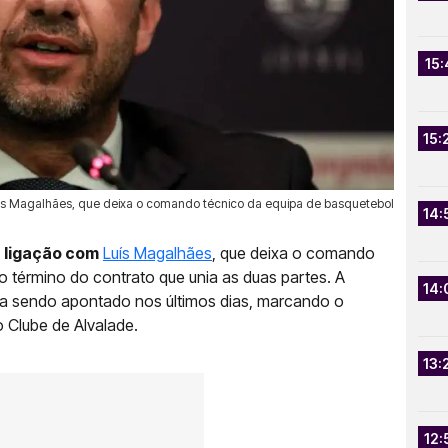
15:
15:
 Luís Magalhães, que deixa o comando técnico da equipa de basquetebol
14:
a ligação com
Luís Magalhães
, que deixa o comando
 término do contrato que unia as duas partes. A
14:
ha sendo apontado nos últimos dias, marcando o
 Clube de Alvalade.
13:
12: