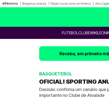
#ÉNotícia
Bragança avança
Rayan Lucas ruma ao Alverca
Ana Capet
FUTEBOL
CLUBE
WIKILEONI
Receba, em primeira mão
BASQUETEBOL
OFICIAL! SPORTING AN
Decisão confirma um cenário que j
importante no Clube de Alvalade