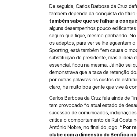
De seguida, Carlos Barbosa da Cruz def
também depende da conquista do título:
também sabe que se falhar a conqui
alguns desempenhos pouco edificantes 
seguro que fique, mesmo ganhando. No
os adeptos, para ver se lhe aguentam o 
Sporting, está também “em causa o mod
substituição de presidente, mas a ideia 
essencial, ficou na mesma. Já não sei 
demonstrava que a taxa de retenção dos
por outras palavras os custos de estrut
claro, há muito boa gente que vive à co
Carlos Barbosa da Cruz fala ainda de “
tem provocado “o atual estado de des
sucessão de comunicados, indignações, 
critica o comportamento de Rui Costa no
António Nobre, no final do jogo:
“Por mu
clube com a dimensão do Benfica não