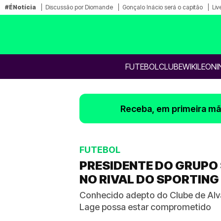
#ÉNotícia
Discussão por Diomande
Gonçalo Inácio será o capitão
Liv
FUTEBOL
CLUBE
WIKILEONI
Receba, em primeira mão
FUTEBOL
PRESIDENTE DO GRUPO 
NO RIVAL DO SPORTING
Conhecido adepto do Clube de Alva
Lage possa estar comprometido