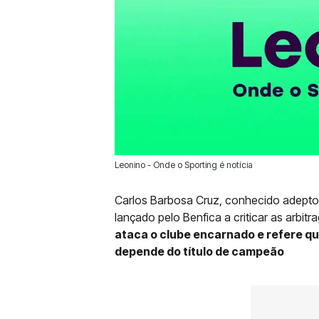
Leonino - Onde o Sporting é notícia
16 Abr 2025 | 21:40 |
0
Carlos Barbosa Cruz, conhecido adept
lançado pelo Benfica a criticar as arbit
ataca o clube encarnado e refere q
depende do título de campeão