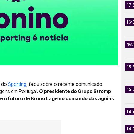
17:
16:
16:
15:
o do
Sporting
, falou sobre o recente comunicado
15:
ragens em Portugal.
O presidente do Grupo Stromp
ue o futuro de Bruno Lage no comando das águias
14:
14: