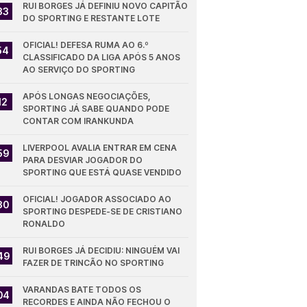
RUI BORGES JÁ DEFINIU NOVO CAPITÃO 
33
DO SPORTING E RESTANTE LOTE
OFICIAL! DEFESA RUMA AO 6.º 
54
CLASSIFICADO DA LIGA APÓS 5 ANOS 
AO SERVIÇO DO SPORTING
APÓS LONGAS NEGOCIAÇÕES, 
12
SPORTING JÁ SABE QUANDO PODE 
CONTAR COM IRANKUNDA
LIVERPOOL AVALIA ENTRAR EM CENA 
59
PARA DESVIAR JOGADOR DO 
SPORTING QUE ESTÁ QUASE VENDIDO
OFICIAL! JOGADOR ASSOCIADO AO 
30
SPORTING DESPEDE-SE DE CRISTIANO 
RONALDO
RUI BORGES JÁ DECIDIU: NINGUÉM VAI 
49
FAZER DE TRINCÃO NO SPORTING
VARANDAS BATE TODOS OS 
04
RECORDES E AINDA NÃO FECHOU O 