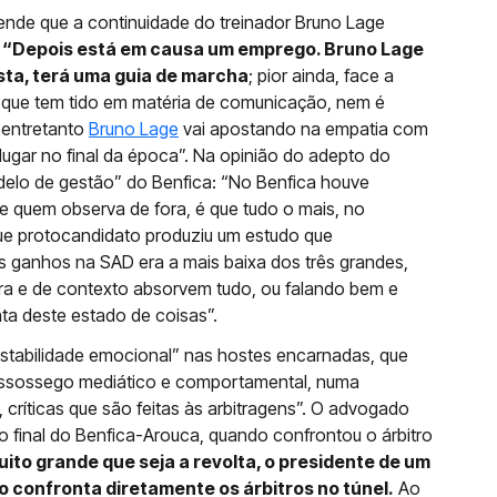
ende que a continuidade do treinador Bruno Lage
“Depois está em causa um emprego. Bruno Lage
sta, terá uma guia de marcha
; pior ainda, face a
que tem tido em matéria de comunicação, nem é
 entretanto
Bruno Lage
vai apostando na empatia com
lugar no final da época”. Na opinião do adepto do
elo de gestão” do Benfica: “No Benfica houve
de quem observa de fora, é que tudo o mais, no
que protocandidato produziu um estudo que
 ganhos na SAD era a mais baixa dos três grandes,
ura e de contexto absorvem tudo, ou falando bem e
nta deste estado de coisas”.
instabilidade emocional” nas hostes encarnadas, que
assossego mediático e comportamental, numa
críticas que são feitas às arbitragens”. O advogado
 final do Benfica-Arouca, quando confrontou o árbitro
ito grande que seja a revolta, o presidente de um
 confronta diretamente os árbitros no túnel.
Ao