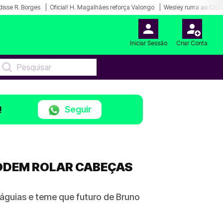
disse R. Borges
Oficial! H. Magalhães reforça Valongo
Wesley ruma ao Cruz
Iniciar Sessão
Criar Conta
Seguir
!
PODEM ROLAR CABEÇAS
águias e teme que futuro de Bruno