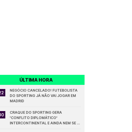
ÚLTIMA HORA
NEGÓCIO CANCELADO! FUTEBOLISTA 
22
DO SPORTING JÁ NÃO VAI JOGAR EM 
MADRID
CRAQUE DO SPORTING GERA 
30
'CONFLITO DIPLOMÁTICO' 
INTERCONTINENTAL E AINDA NEM SE 
ESTREOU PELOS LEÕES