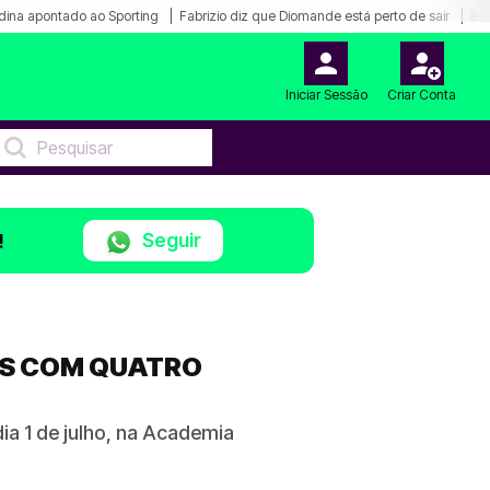
dina apontado ao Sporting
Fabrizio diz que Diomande está perto de sair
Bar
Iniciar Sessão
Criar Conta
Seguir
!
AS COM QUATRO
ia 1 de julho, na Academia