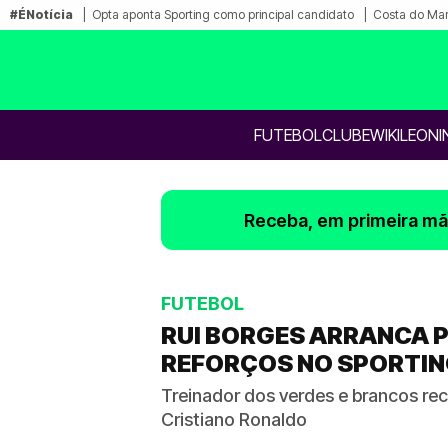
#ÉNotícia
Opta aponta Sporting como principal candidato
Costa do Mar
FUTEBOL
CLUBE
WIKILEONI
Receba, em primeira mão
FUTEBOL
RUI BORGES ARRANCA 
REFORÇOS NO SPORTI
Treinador dos verdes e brancos rec
Cristiano Ronaldo