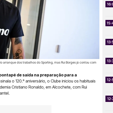
16:
15:
13:
13:
do arranque dos trabalhos do Sporting, mas Rui Borges já contou com
o pontapé de saída na preparação para a
12:
inala o 120.º aniversário, o Clube iniciou os habituais
demia Cristiano Ronaldo, em Alcochete, com Rui
antel.
12: