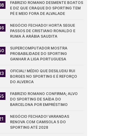
FABRIZIO ROMANO DESMENTE BOATOS 
08
E DIZ QUE CRAQUE DO SPORTING TEM 
PÉ E MEIO FORA DE ALVALADE
NEGÓCIO FECHADO! HORTA SEGUE 
46
PASSOS DE CRISTIANO RONALDO E 
RUMA À ARÁBIA SAUDITA
SUPERCOMPUTADOR MOSTRA 
50
PROBABILIDADE DO SPORTING 
GANHAR A LIGA PORTUGUESA
OFICIAL! MÉDIO QUE DESILUDIU RUI 
33
BORGES NO SPORTING E É REFORÇO 
DO ALVERCA
FABRIZIO ROMANO CONFIRMA; ALVO 
55
DO SPORTING DE SAÍDA DO 
BARCELONA POR EMPRÉSTIMO
NEGÓCIO FECHADO! VARANDAS 
21
RENOVA COM CAMISOLA 5 DO 
SPORTING ATÉ 2028