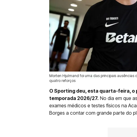
Morten Hjulmand foi uma das principais ausências 
01 Jul 2026 | 11:22 |
0
quatro reforços
O Sporting deu, esta quarta-feira, 
temporada 2026/27.
No dia em que ass
exames médicos e testes físicos na Aca
Borges a contar com grande parte do pl