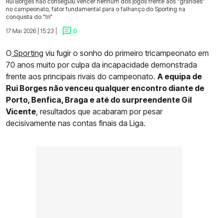
Rui Borges não conseguiu vencer nenhum dos jogos frente aos "grandes"
no campeonato, fator fundamental para o falhanço do Sporting na
conquista do "tri"
17 Mai 2026 | 15:23 |
0
O
Sporting
viu fugir o sonho do primeiro tricampeonato em
70 anos muito por culpa da incapacidade demonstrada
frente aos principais rivais do campeonato.
A equipa de
Rui Borges não venceu qualquer encontro diante de
Porto, Benfica, Braga e até do surpreendente Gil
Vicente
, resultados que acabaram por pesar
decisivamente nas contas finais da Liga.