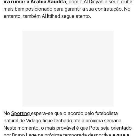
irá rumar à Arábia Saudita
,
com o Al Diriyah a ser o clube
mais bem posicionado
para garantir a sua contratação. No
entanto, também Al Ittihad segue atento.
No
Sporting
espera-se que o acordo pelo futebolista
natural de Vidago fique fechado até à próxima semana.
Neste momento, o mais provável é que Pote seja orientado
por Bruno Lage na próxima temporada desportiva
e que a