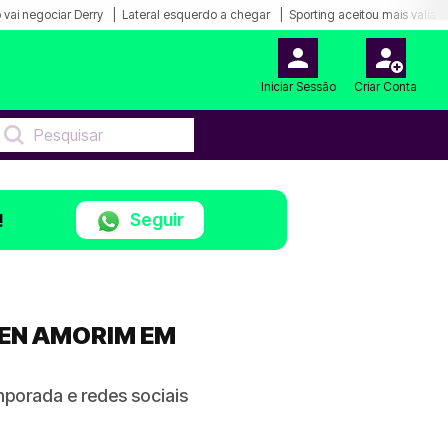
 vai negociar Derry
Lateral esquerdo a chegar
Sporting aceitou mais valia 
Iniciar Sessão
Criar Conta
Seguir
!
EN AMORIM EM
mporada e redes sociais