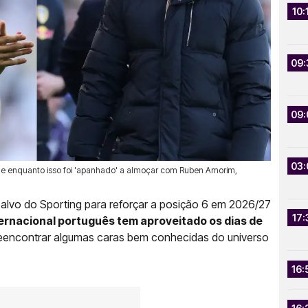
10:
09:
09:
03:
g e enquanto isso foi 'apanhado' a almoçar com Ruben Amorim,
l alvo do Sporting para reforçar a posição 6 em 2026/27
17:
ternacional português tem aproveitado os dias de
eencontrar algumas caras bem conhecidas do universo
16: