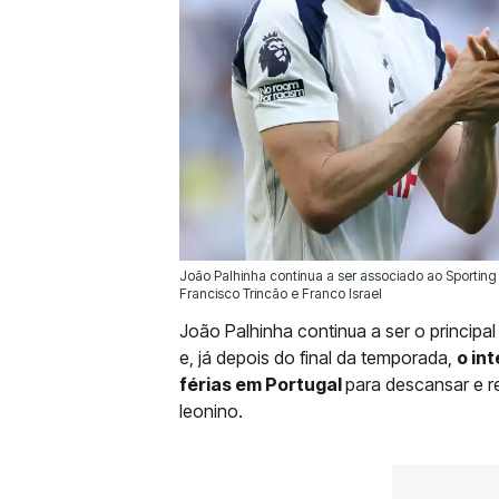
João Palhinha continua a ser associado ao Sportin
27 Mai 2026 | 09:57 |
0
Francisco Trincão e Franco Israel
João Palhinha continua a ser o principa
e, já depois do final da temporada,
o in
férias em Portugal
para descansar e r
leonino.