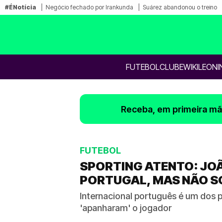
#ÉNotícia
Negócio fechado por Irankunda
Suárez abandonou o treino
FUTEBOL
CLUBE
WIKILEONI
Receba, em primeira mão
FUTEBOL
SPORTING ATENTO: JO
PORTUGAL, MAS NÃO S
Internacional português é um dos p
'apanharam' o jogador