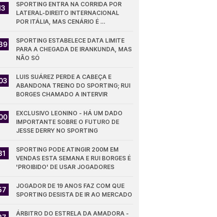
SPORTING ENTRA NA CORRIDA POR 
13
LATERAL-DIREITO INTERNACIONAL 
POR ITÁLIA, MAS CENÁRIO É 
DESFAVORÁVEL
SPORTING ESTABELECE DATA LIMITE 
39
PARA A CHEGADA DE IRANKUNDA, MAS 
NÃO SÓ
LUIS SUÁREZ PERDE A CABEÇA E 
03
ABANDONA TREINO DO SPORTING; RUI 
BORGES CHAMADO A INTERVIR
EXCLUSIVO LEONINO - HÁ UM DADO 
00
IMPORTANTE SOBRE O FUTURO DE 
JESSE DERRY NO SPORTING
SPORTING PODE ATINGIR 200M EM 
31
VENDAS ESTA SEMANA E RUI BORGES É 
'PROIBIDO' DE USAR JOGADORES
JOGADOR DE 19 ANOS FAZ COM QUE 
57
SPORTING DESISTA DE IR AO MERCADO
ÁRBITRO DO ESTRELA DA AMADORA - 