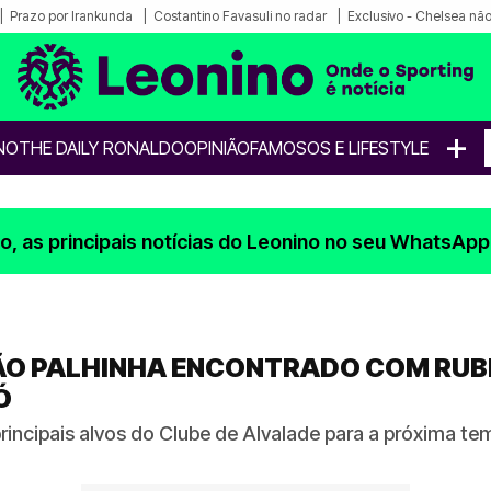
Prazo por Irankunda
Costantino Favasuli no radar
Exclusivo - Chelsea não
+
NO
THE DAILY RONALDO
OPINIÃO
FAMOSOS E LIFESTYLE
, as principais notícias do Leonino no seu WhatsApp
ÃO PALHINHA ENCONTRADO COM RUB
Ó
rincipais alvos do Clube de Alvalade para a próxima te