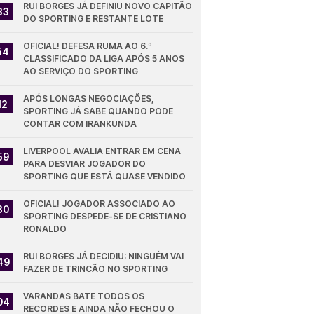
RUI BORGES JÁ DEFINIU NOVO CAPITÃO 
33
DO SPORTING E RESTANTE LOTE
OFICIAL! DEFESA RUMA AO 6.º 
54
CLASSIFICADO DA LIGA APÓS 5 ANOS 
AO SERVIÇO DO SPORTING
APÓS LONGAS NEGOCIAÇÕES, 
12
SPORTING JÁ SABE QUANDO PODE 
CONTAR COM IRANKUNDA
LIVERPOOL AVALIA ENTRAR EM CENA 
59
PARA DESVIAR JOGADOR DO 
SPORTING QUE ESTÁ QUASE VENDIDO
OFICIAL! JOGADOR ASSOCIADO AO 
30
SPORTING DESPEDE-SE DE CRISTIANO 
RONALDO
RUI BORGES JÁ DECIDIU: NINGUÉM VAI 
49
FAZER DE TRINCÃO NO SPORTING
VARANDAS BATE TODOS OS 
04
RECORDES E AINDA NÃO FECHOU O 