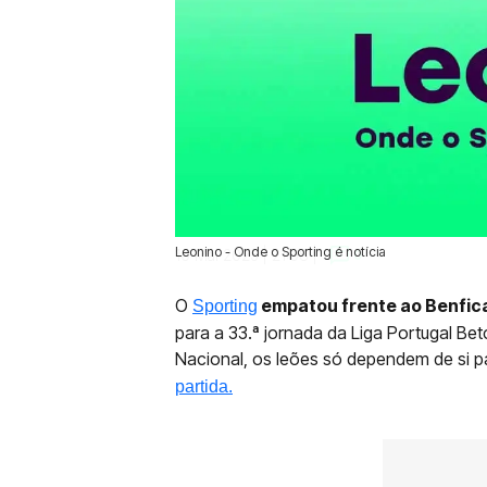
Leonino - Onde o Sporting é notícia
10 Mai 2025 | 21:08 |
0
O
empatou frente ao Benfica 
Sporting
para a 33.ª jornada da Liga Portugal Be
Nacional, os leões só dependem de si 
partida.