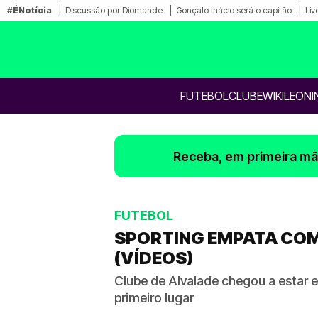
#ÉNotícia
Discussão por Diomande
Gonçalo Inácio será o capitão
Liv
FUTEBOL
CLUBE
WIKILEONI
Receba, em primeira mão
FUTEBOL
SPORTING EMPATA COM 
(VÍDEOS)
Clube de Alvalade chegou a estar
primeiro lugar