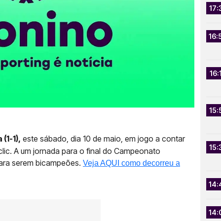
17:
16:
16:
15:
(1-1),
este sábado, dia 10 de maio, em jogo a contar
15:
tclic. A um jornada para o final do Campeonato
para serem bicampeões.
Veja AQUI como decorreu a
14:
14: