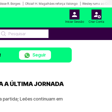
disse R. Borges
Oficial! H. Magalhães reforça Valongo
Wesley ruma ao Cruz
Iniciar Sessão
Criar Conta
Seguir
!
RA A ÚLTIMA JORNADA
a partida; Leões continuam em