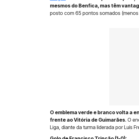
mesmos do Benfica, mas têm vantag
posto com 65 pontos somados (menos 
O emblema verde e branco volta a en
frente ao Vitória de Guimarães
. O en
Liga, diante da turma liderada por Luís Fr
Golo de Francisco Trincão (1-0):