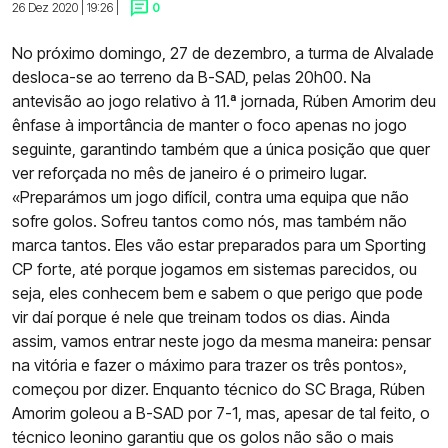
26 Dez 2020 | 19:26 |
0
No próximo domingo, 27 de dezembro, a turma de Alvalade
desloca-se ao terreno da B-SAD, pelas 20h00. Na
antevisão ao jogo relativo à 11.ª jornada, Rúben Amorim deu
ênfase à importância de manter o foco apenas no jogo
seguinte, garantindo também que a única posição que quer
ver reforçada no mês de janeiro é o primeiro lugar.
«Preparámos um jogo difícil, contra uma equipa que não
sofre golos. Sofreu tantos como nós, mas também não
marca tantos. Eles vão estar preparados para um Sporting
CP forte, até porque jogamos em sistemas parecidos, ou
seja, eles conhecem bem e sabem o que perigo que pode
vir daí porque é nele que treinam todos os dias. Ainda
assim, vamos entrar neste jogo da mesma maneira: pensar
na vitória e fazer o máximo para trazer os três pontos»,
começou por dizer. Enquanto técnico do SC Braga, Rúben
Amorim goleou a B-SAD por 7-1, mas, apesar de tal feito, o
técnico leonino garantiu que os golos não são o mais