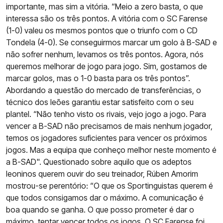
importante, mas sim a vitória. “Meio a zero basta, o que
interessa são os três pontos. A vitória com o SC Farense
(1-0) valeu os mesmos pontos que o triunfo com o CD
Tondela (4-0). Se conseguirmos marcar um golo à B-SAD e
não sofrer nenhum, levamos os três pontos. Agora, nós
queremos melhorar de jogo para jogo. Sim, gostamos de
marcar golos, mas o 1-0 basta para os três pontos”.
Abordando a questão do mercado de transferências, o
técnico dos leões garantiu estar satisfeito com o seu
plantel. “Não tenho visto os rivais, vejo jogo a jogo. Para
vencer a B-SAD não precisamos de mais nenhum jogador,
temos os jogadores suficientes para vencer os próximos
jogos. Mas a equipa que conheço melhor neste momento é
a B-SAD". Questionado sobre aquilo que os adeptos
leoninos querem ouvir do seu treinador, Rúben Amorim
mostrou-se perentório: “O que os Sportinguistas querem é
que todos consigamos dar o máximo. A comunicação é
boa quando se ganha. O que posso prometer é dar o
máximo, tentar vencer todos os jogos. O SC Farense foi