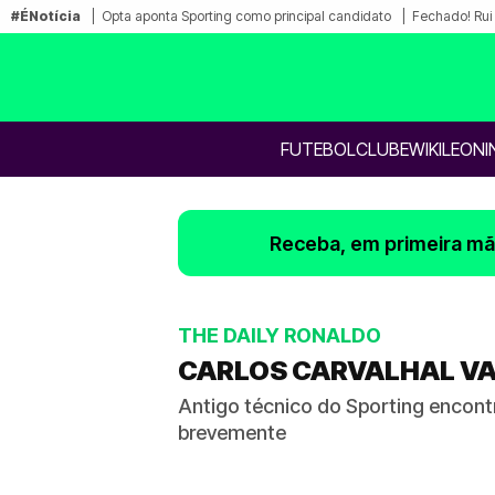
#ÉNotícia
Opta aponta Sporting como principal candidato
Fechado! Rui 
FUTEBOL
CLUBE
WIKILEONI
Receba, em primeira mão
THE DAILY RONALDO
CARLOS CARVALHAL VA
Antigo técnico do Sporting encont
brevemente