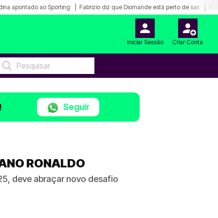
ina apontado ao Sporting
Fabrizio diz que Diomande está perto de sair
Bar
Iniciar Sessão
Criar Conta
Seguir
!
TIANO RONALDO
25, deve abraçar novo desafio