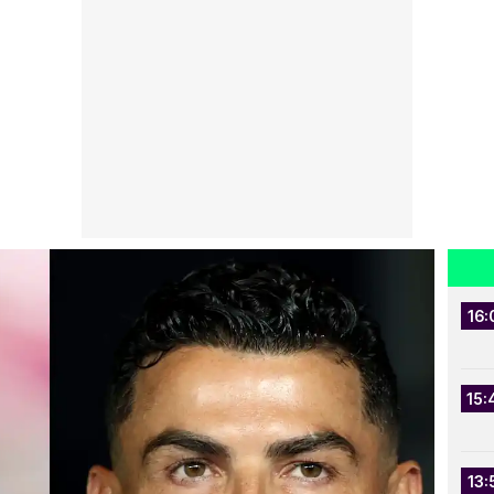
16:
15:
13: