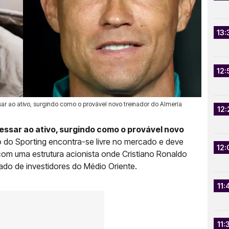
13:
12:
ssar ao ativo, surgindo como o provável novo treinador do Almería
12:
ressar ao ativo, surgindo como o provável novo
 do Sporting encontra-se livre no mercado e deve
12:
om uma estrutura acionista onde Cristiano Ronaldo
lado de investidores do Médio Oriente.
11:
11: