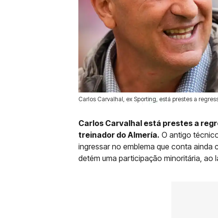
Carlos Carvalhal, ex Sporting, está prestes a regre
25 Jun 2026 | 12:59 |
0
Carlos Carvalhal está prestes a reg
treinador do Almería.
O antigo técnico
ingressar no emblema que conta ainda c
detém uma participação minoritária, ao 