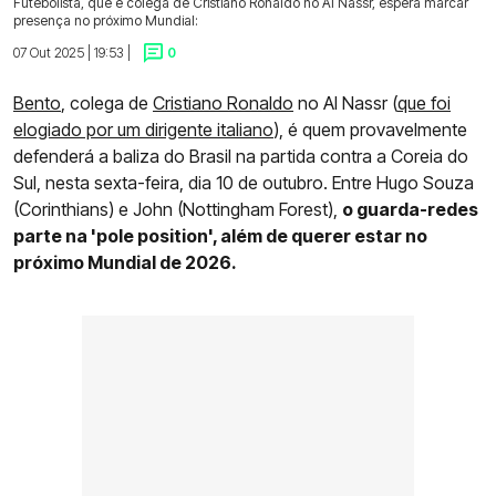
Futebolista, que é colega de Cristiano Ronaldo no Al Nassr, espera marcar
presença no próximo Mundial:
07 Out 2025 | 19:53 |
0
Bento
, colega de
Cristiano Ronaldo
no Al Nassr (
que foi
elogiado por um dirigente italiano
), é quem provavelmente
defenderá a baliza do Brasil na partida contra a Coreia do
Sul, nesta sexta-feira, dia 10 de outubro. Entre Hugo Souza
(Corinthians) e John (Nottingham Forest),
o guarda-redes
parte na 'pole position', além de querer estar no
próximo Mundial de 2026.