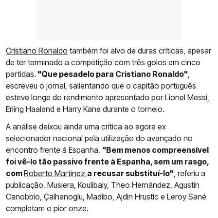
Cristiano Ronaldo
também foi alvo de duras críticas, apesar
de ter terminado a competição com três golos em cinco
partidas.
"Que pesadelo para Cristiano Ronaldo"
,
escreveu o jornal, salientando que o capitão português
esteve longe do rendimento apresentado por Lionel Messi,
Erling Haaland e Harry Kane durante o torneio.
A análise deixou ainda uma crítica ao agora ex
selecionador nacional pela utilização do avançado no
encontro frente à Espanha.
"Bem menos compreensível
foi vê-lo tão passivo frente à Espanha, sem um rasgo,
com
Roberto Martínez
a recusar substituí-lo"
, referiu a
publicação. Muslera, Koulibaly, Theo Hernández, Agustín
Canobbio, Çalhanoglu, Madibo, Ajdin Hrustic e Leroy Sané
completam o pior onze.