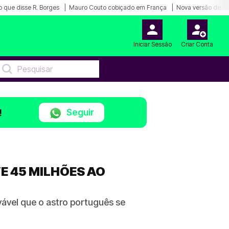
o que disse R. Borges
Mauro Couto cobiçado em França
Nova versão de Lu
Iniciar Sessão
Criar Conta
Seguir
!
E 45 MILHÕES AO
vável que o astro português se