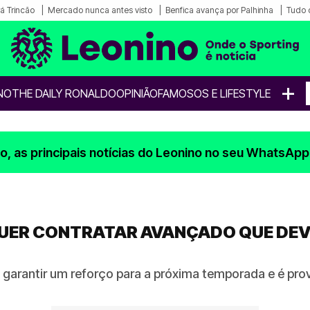
á Trincão
Mercado nunca antes visto
Benfica avança por Palhinha
Tudo 
+
NO
THE DAILY RONALDO
OPINIÃO
FAMOSOS E LIFESTYLE
, as principais notícias do Leonino no seu WhatsApp
UER CONTRATAR AVANÇADO QUE DEV
a garantir um reforço para a próxima temporada e é pro