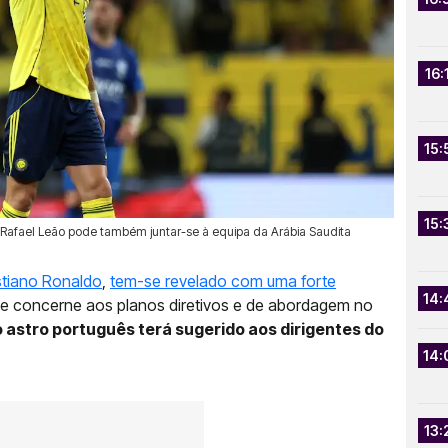
16:
15:
15:
, Rafael Leão pode também juntar-se à equipa da Arábia Saudita
stiano Ronaldo
,
tem-se revelado com uma forte
14:
ue concerne aos planos diretivos e de abordagem no
o astro português terá sugerido aos dirigentes do
14:
13: