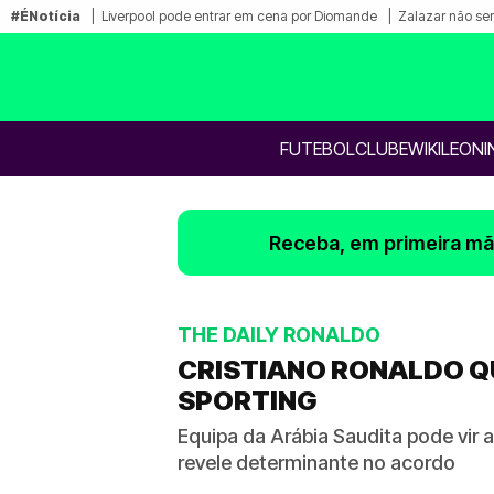
#ÉNotícia
Liverpool pode entrar em cena por Diomande
Zalazar não ser
FUTEBOL
CLUBE
WIKILEONI
Receba, em primeira mão
THE DAILY RONALDO
CRISTIANO RONALDO Q
SPORTING
Equipa da Arábia Saudita pode vir 
revele determinante no acordo