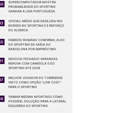
SUPERCOMPUTADOR MOSTRA 
50
PROBABILIDADE DO SPORTING 
GANHAR A LIGA PORTUGUESA
OFICIAL! MÉDIO QUE DESILUDIU RUI 
33
BORGES NO SPORTING E É REFORÇO 
DO ALVERCA
FABRIZIO ROMANO CONFIRMA; ALVO 
55
DO SPORTING DE SAÍDA DO 
BARCELONA POR EMPRÉSTIMO
NEGÓCIO FECHADO! VARANDAS 
21
RENOVA COM CAMISOLA 5 DO 
SPORTING ATÉ 2028
MELHOR JOGADOR DO TORREENSE 
07
VISTO COMO OPÇÃO 'LOW COST' 
PARA O SPORTING
YAIMAR MEDINA APONTADO COMO 
46
POSSÍVEL SOLUÇÃO PARA A LATERAL 
ESQUERDA DO SPORTING