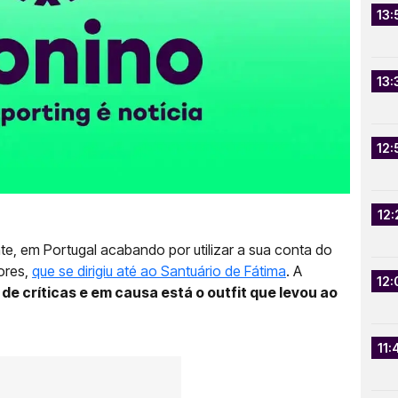
13:
13:
12:
12:
e, em Portugal acabando por utilizar a sua conta do
dores,
que se dirigiu até ao Santuário de Fátima
. A
12:
 de críticas e em causa está o outfit que levou ao
11: