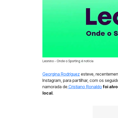
Leonino - Onde o Sporting é notícia
22 Jul 2025 | 18:22 |
0
Georgina Rodríguez
esteve, recentement
Instagram, para partilhar, com os segui
namorada de
Cristiano Ronaldo
foi alvo
local
.