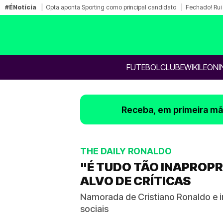
#ÉNotícia
Opta aponta Sporting como principal candidato
Fechado! Rui 
FUTEBOL
CLUBE
WIKILEONI
Receba, em primeira mão
THE DAILY RONALDO
"É TUDO TÃO INAPROPR
ALVO DE CRÍTICAS
Namorada de Cristiano Ronaldo e inf
sociais