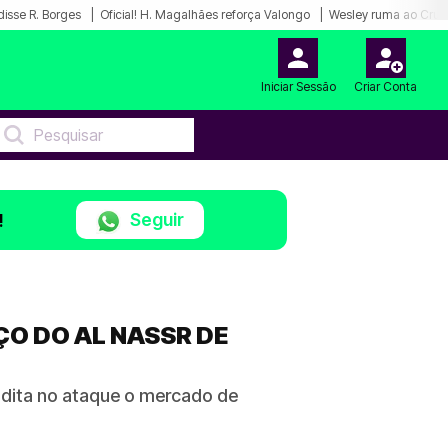
disse R. Borges
Oficial! H. Magalhães reforça Valongo
Wesley ruma ao Cruz
Iniciar Sessão
Criar Conta
Seguir
!
ÇO DO AL NASSR DE
udita no ataque o mercado de