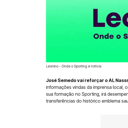
Leonino - Onde o Sporting é notícia
27 Jun 2025 | 12:04 |
0
José Semedo vai reforçar o AL Nassr
informações vindas da imprensa local, o 
sua formação no Sporting, irá desempe
transferências do histórico emblema sau