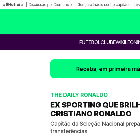
#ÉNotícia
Discussão por Diomande
Gonçalo Inácio será o capitão
Liv
FUTEBOL
CLUBE
WIKILEONI
Receba, em primeira mão
THE DAILY RONALDO
EX SPORTING QUE BRIL
CRISTIANO RONALDO
Capitão da Seleção Nacional prepa
transferências