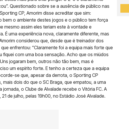
icou”. Questionado sobre se a ausência de público nas
Sporting CP, Amorim disse acreditar que sim:
 bem o ambiente destes jogos e o público tem força
ue mesmo assim eles teriam este à vontade e
ra. É uma experiência nova, claramente diferente, mas
Amorim considerou que, desde que é treinador dos
e que enfrentou: “Claramente foi a equipa mais forte que
Eu fiquei com uma boa sensação. Acho que os miúdos
 Uns jogaram bem, outros não tão bem, mas é
iso um espírito forte. E tenho a certeza que a equipa
Recorde-se que, apesar da derrota, o Sporting CP
s, mais dois do que o SC Braga, que empatou, a uma
jornada, o Clube de Alvalade recebe o Vitória FC. A
, 21 de julho, pelas 19h00, no Estádio José Alvalade.