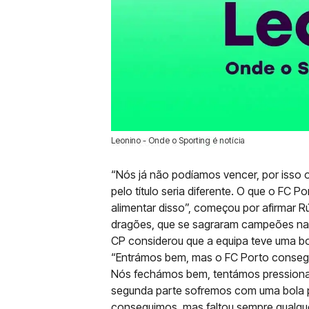
Leonino - Onde o Sporting é notícia
16 Jul 2020 | 12:17 |
0
“Nós já não podíamos vencer, por isso 
pelo título seria diferente. O que o FC 
alimentar disso”, começou por afirmar R
dragões, que se sagraram campeões naci
CP considerou que a equipa teve uma boa
“Entrámos bem, mas o FC Porto consegui
Nós fechámos bem, tentámos pressionar
segunda parte sofremos com uma bola p
conseguimos, mas faltou sempre qualquer