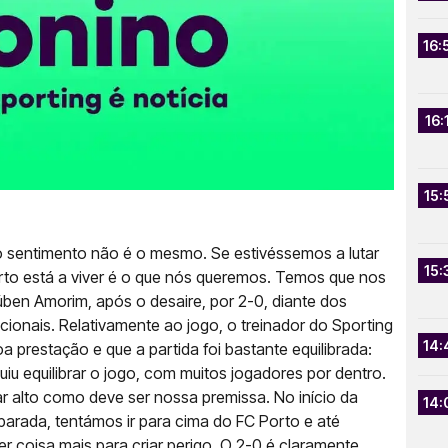
16:
16:
15:
o sentimento não é o mesmo. Se estivéssemos a lutar
15:
Porto está a viver é o que nós queremos. Temos que nos
úben Amorim, após o desaire, por 2-0, diante dos
onais. Relativamente ao jogo, o treinador do Sporting
14:
 prestação e que a partida foi bastante equilibrada:
u equilibrar o jogo, com muitos jogadores por dentro.
 alto como deve ser nossa premissa. No início da
14:
arada, tentámos ir para cima do FC Porto e até
 coisa mais para criar perigo. O 2-0 é claramente