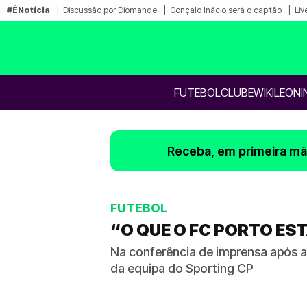
#ÉNotícia
Discussão por Diomande
Gonçalo Inácio será o capitão
Liv
FUTEBOL
CLUBE
WIKILEONI
Receba, em primeira mão
FUTEBOL
“O QUE O FC PORTO ES
Na conferência de imprensa após a
da equipa do Sporting CP