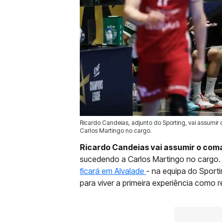
Ricardo Candeias, adjunto do Sporting, vai assum
17 Jun 2026 | 16:05 |
0
Carlos Martingo no cargo.
Ricardo Candeias vai assumir o com
sucedendo a Carlos Martingo no cargo. 
ficará em Alvalade
- na equipa do Sport
para viver a primeira experiência como 