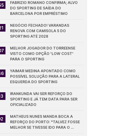
FABRIZIO ROMANO CONFIRMA; ALVO 
55
DO SPORTING DE SAÍDA DO 
BARCELONA POR EMPRÉSTIMO
NEGÓCIO FECHADO! VARANDAS 
21
RENOVA COM CAMISOLA 5 DO 
SPORTING ATÉ 2028
MELHOR JOGADOR DO TORREENSE 
07
VISTO COMO OPÇÃO 'LOW COST' 
PARA O SPORTING
YAIMAR MEDINA APONTADO COMO 
46
POSSÍVEL SOLUÇÃO PARA A LATERAL 
ESQUERDA DO SPORTING
IRANKUNDA VAI SER REFORÇO DO 
33
SPORTING E JÁ TEM DATA PARA SER 
OFICIALIZADO
MATHEUS NUNES MANDA BOCA A 
02
REFORÇO DO PORTO: "TALVEZ FOSSE 
MELHOR SE TIVESSE IDO PARA O 
SPORTING"