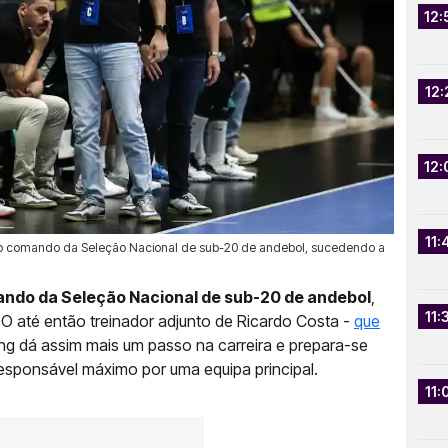
12:
12:
12:
11:
ir o comando da Seleção Nacional de sub-20 de andebol, sucedendo a
ando da Seleção Nacional de sub-20 de andebol
,
11:
O até então treinador adjunto de Ricardo Costa -
que
ing dá assim mais um passo na carreira e prepara-se
responsável máximo por uma equipa principal.
11: