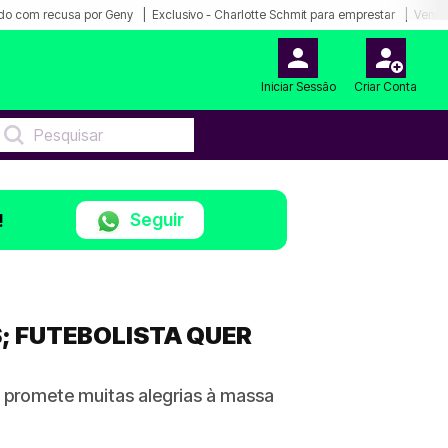
do com recusa por Geny
Exclusivo - Charlotte Schmit para emprestar
Venda
Iniciar Sessão
Criar Conta
Seguir
!
; FUTEBOLISTA QUER
e promete muitas alegrias à massa