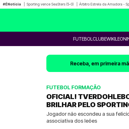
#ÉNotícia
Sporting vence SeaSters (5-0)
Árbitro Estrela da Amadora - S
FUTEBOL
CLUBE
WIKILEONI
Receba, em primeira mão
FUTEBOL FORMAÇÃO
OFICIAL! TVERDOHLEB
BRILHAR PELO SPORTI
Jogador não escondeu a sua felici
associativa dos leões