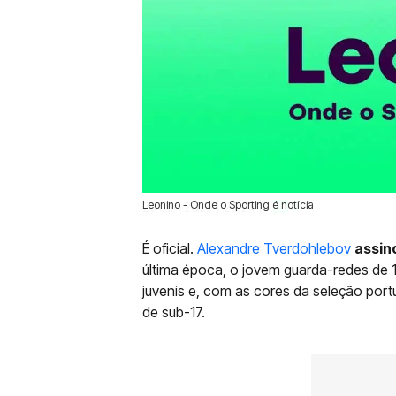
Leonino - Onde o Sporting é notícia
25 Jun 2025 | 20:24 |
0
É oficial.
Alexandre Tverdohlebov
assin
última época, o jovem guarda-redes de 
juvenis e, com as cores da seleção po
de sub-17.