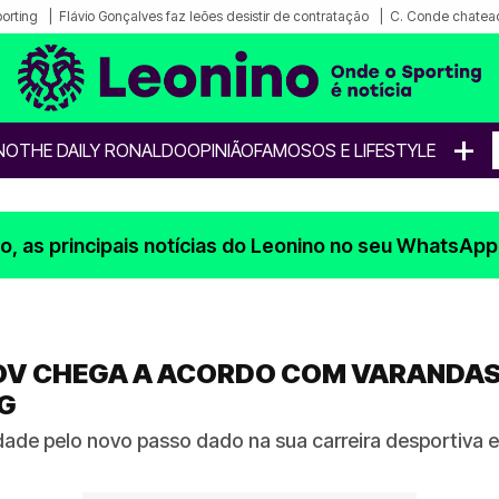
porting
Flávio Gonçalves faz leões desistir de contratação
C. Conde chatea
+
NO
THE DAILY RONALDO
OPINIÃO
FAMOSOS E LIFESTYLE
, as principais notícias do Leonino no seu WhatsApp
OV CHEGA A ACORDO COM VARANDAS
NG
dade pelo novo passo dado na sua carreira desportiva 