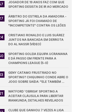
JOGADOR DE 19 ANOS FAZ COM QUE 
57
SPORTING DESISTA DE IR AO MERCADO
ÁRBITRO DO ESTRELA DA AMADORA - 
27
SPORTING JÁ FOI CHAMADO DE 
"INCOMPETENTE" CONTRA OS LEÕES
CRISTIANO RONALDO E LUIS SUÁREZ 
24
JUNTOS NA BANCADA EM DERROTA 
DO AL NASSR (VÍDEO)
SPORTING GOLEIA EQUIPA UCRANIANA 
50
E DÁ PASSO EM FRENTE PARA A 
CHAMPIONS LEAGUE (5-0)
GENY CATAMO FRUSTRADO NO 
03
SPORTING? CHIQUINHO CONDE ABRE O 
JOGO SOBRE SAÍDA: "ELE TAMBÉM 
QUER"
WATFORD 'OBRIGA' SPORTING A 
21
ACEITAR CLÁUSULA PARA LIBERTAR 
IRANKUNDA; DETALHES REVELADOS
CLUBE QUE GANHOU 7 VEZES A LIGA 