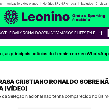
ny
Arribas fora dos planos
Horários 3.ª e 4.ª jornada
Exclusivo - Chelsea n
+
NO
THE DAILY RONALDO
OPINIÃO
FAMOSOS E LIFESTYLE
, as principais notícias do Leonino no seu WhatsApp
RRASA CRISTIANO RONALDO SOBRE N
A (VÍDEO)
da Seleção Nacional não tenha comparecido no últim