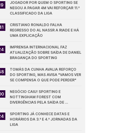
JOGADOR POR QUEM O SPORTING SE 
19
NEGOU A PAGAR 4M VAI REFORÇAR 11.º 
CLASSIFICADO DA LIGA
CRISTIANO RONALDO FALHA 
41
REGRESSO DO AL NASSR A RIADE E HÁ 
UMA EXPLICAÇÃO
IMPRENSA INTERNACIONAL FAZ 
24
ATUALIZAÇÃO SOBRE SAÍDA DE DANIEL 
BRAGANÇA DO SPORTING
TOMÁS DA CUNHA AVALIA REFORÇO 
58
DO SPORTING, MAS AVISA "VAMOS VER 
SE COMPENSA O QUE PODE PERDER"
NEGÓCIO CAIU! SPORTING E 
00
NOTTINGHAM FOREST COM 
DIVERGÊNCIAS PELA SAÍDA DE 
DIOMANDE
SPORTING JÁ CONHECE DATAS E 
24
HORÁRIOS DA 3.ª E 4.ª JORNADAS DA 
LIGA