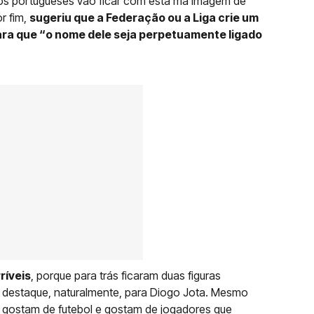
os portugueses vão ficar com esta má imagem de
r fim,
sugeriu que a Federação ou a Liga crie um
ara que “o nome dele seja perpetuamente ligado
ríveis
, porque para trás ficaram duas figuras
r destaque, naturalmente, para Diogo Jota. Mesmo
, gostam de futebol e gostam de jogadores que