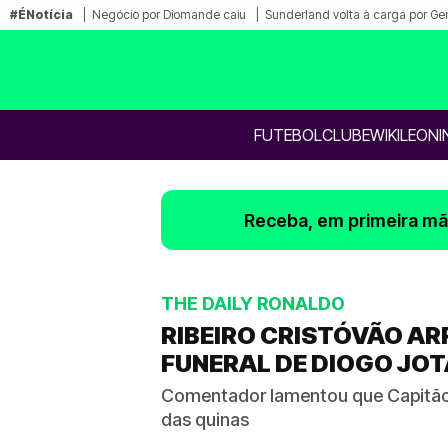
#ÉNotícia
Negócio por Diomande caiu
Sunderland volta à carga por Ge
FUTEBOL
CLUBE
WIKILEONI
Receba, em primeira mão
THE DAILY RONALDO
RIBEIRO CRISTÓVÃO A
FUNERAL DE DIOGO JOT
Comentador lamentou que Capitão 
das quinas