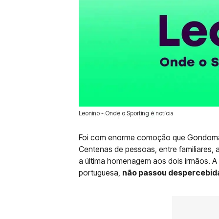
Leonino - Onde o Sporting é notícia
05 Jul 2025 | 18:31 |
0
Foi com enorme comoção que Gondomar 
Centenas de pessoas, entre familiares, 
a última homenagem aos dois irmãos. A
portuguesa,
não passou despercebida 