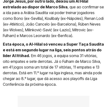
Jorge Jesus, por outro lado, deixou um Al Hilal
estrelado ao dispor de Marco Silva
, que ao confirmar-se
a ida para a Arábia Saudita vai poder treinar jogadores
como Bono (ex-Sevilla), Koulibaly (ex-Nápoles), Renan Lodi
(ex-Atlético), João Cancelo (ex-Barcelona), Rúben Neves
(ex-Wolves), Milinković-Savić (ex-Lazio), Mitrovic (ex-
Fulham) e Marcos Leonardo (ex-Benfica).
Esta época, o Al-Hilal só venceu a Super Taça Saudita
e está em segundo lugar na liga, seis pontos atrás do
líder Al Ittihad.
Em 46 jogos, a equipa soma 31 vitórias,
oito empates e sete derrotas. Já o Fulham de Marco Silva,
em 41 jogos soma um total de 17 vitórias, 11 empates e 13
derrotas. Está em 11.º lugar na liga inglesa, mas ainda pode
chegar ao 8.º lugar, que dá acesso aos playoffs da Liga
Conferência da próxima época.