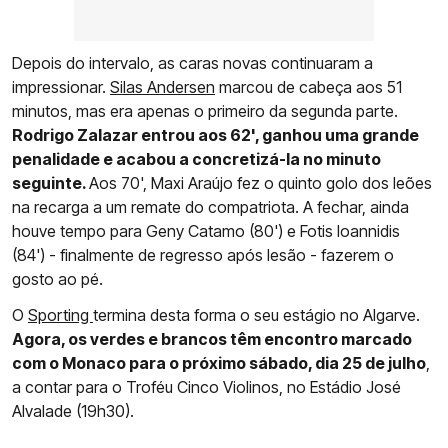
Depois do intervalo, as caras novas continuaram a
impressionar.
Silas Andersen
marcou de cabeça aos 51
minutos, mas era apenas o primeiro da segunda parte.
Rodrigo Zalazar entrou aos 62', ganhou uma grande
penalidade e acabou a concretizá-la no minuto
seguinte.
Aos 70', Maxi Araújo fez o quinto golo dos leões
na recarga a um remate do compatriota. A fechar, ainda
houve tempo para Geny Catamo (80') e Fotis Ioannidis
(84') - finalmente de regresso após lesão - fazerem o
gosto ao pé.
O
Sporting
termina desta forma o seu estágio no Algarve.
Agora, os verdes e brancos têm encontro marcado
com o Monaco para o próximo sábado, dia 25 de julho
,
a contar para o Troféu Cinco Violinos, no Estádio José
Alvalade (19h30).