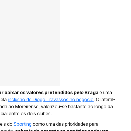
tar baixar os valores pretendidos pelo Braga
e uma
pela
inclusão de Diogo Travassos no negócio
. O lateral-
rada ao Moreirense, valorizou-se bastante ao longo da
ial entre os dois clubes.
veis do
Sporting
como uma das prioridades para
porada,
sobretudo perante os cenários cada vez