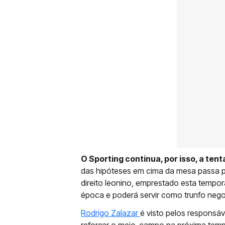
O Sporting continua, por isso, a ten
das hipóteses em cima da mesa passa 
direito leonino, emprestado esta tempo
época e poderá servir como trunfo negoc
Rodrigo Zalazar
é visto pelos responsá
reforçar o meio-campo na próxima tem