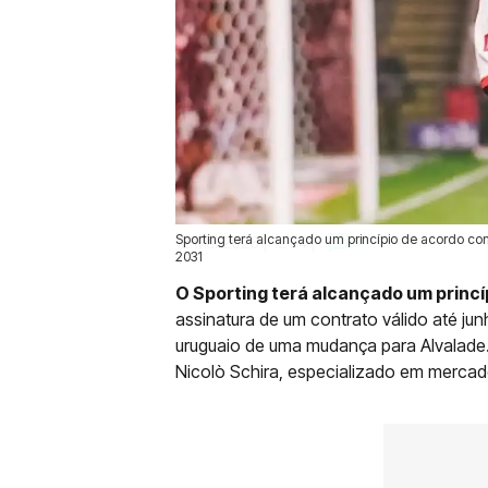
Sporting terá alcançado um princípio de acordo com
12 Mai 2026 | 12:54 |
0
2031
O Sporting terá alcançado um princí
assinatura de um contrato válido até ju
uruguaio de uma mudança para Alvalade. 
Nicolò Schira, especializado em mercad