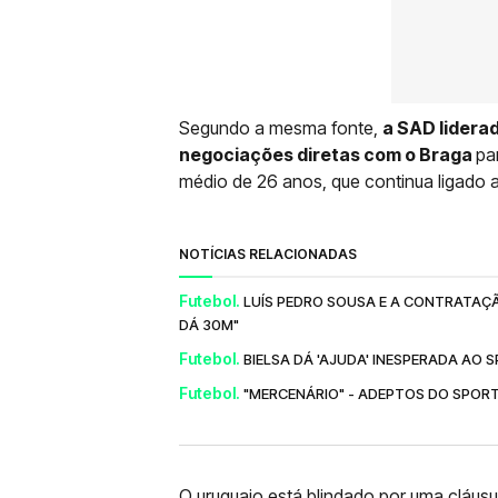
Segundo a mesma fonte,
a SAD lidera
negociações diretas com o Braga
pa
médio de 26 anos, que continua ligado a
NOTÍCIAS RELACIONADAS
Futebol.
LUÍS PEDRO SOUSA E A CONTRATAÇ
DÁ 30M"
Futebol.
BIELSA DÁ 'AJUDA' INESPERADA AO
Futebol.
"MERCENÁRIO" - ADEPTOS DO SPORT
O uruguaio está blindado por uma cláusu