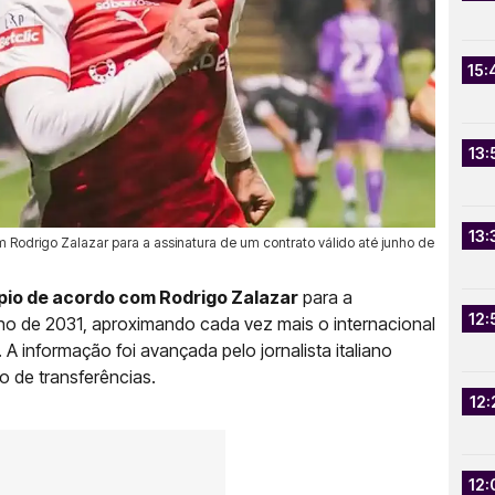
15:
13:
13:
 Rodrigo Zalazar para a assinatura de um contrato válido até junho de
pio de acordo com Rodrigo Zalazar
para a
12:
nho de 2031, aproximando cada vez mais o internacional
A informação foi avançada pelo jornalista italiano
o de transferências.
12:
12: