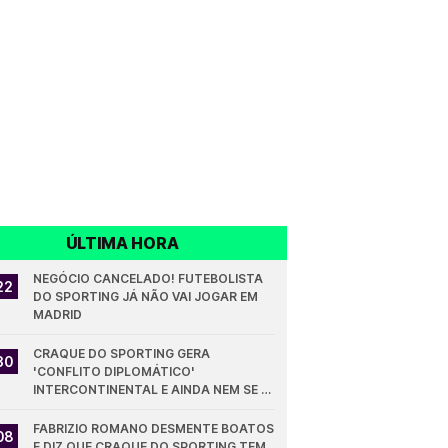
ÚLTIMA HORA
NEGÓCIO CANCELADO! FUTEBOLISTA 
22
DO SPORTING JÁ NÃO VAI JOGAR EM 
MADRID
CRAQUE DO SPORTING GERA 
30
'CONFLITO DIPLOMÁTICO' 
INTERCONTINENTAL E AINDA NEM SE 
ESTREOU PELOS LEÕES
FABRIZIO ROMANO DESMENTE BOATOS 
08
E DIZ QUE CRAQUE DO SPORTING TEM 