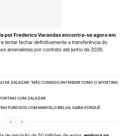
da por Frederico Varandas encontra-se agora em
ra tentar fechar definitivamente a transferência do
os arsenalistas por contrato até junho de 2028.
ÃO DE ZALAZAR: "NÃO CONSIGO ENTENDER COMO O SPORTING
 SPORTING COM ZALAZAR
ING FURIOSOS COM MARCELO BIELSA; SAIBA PORQUÊ
<
>
la de rescisão de 50 milhões de euros,
embora os