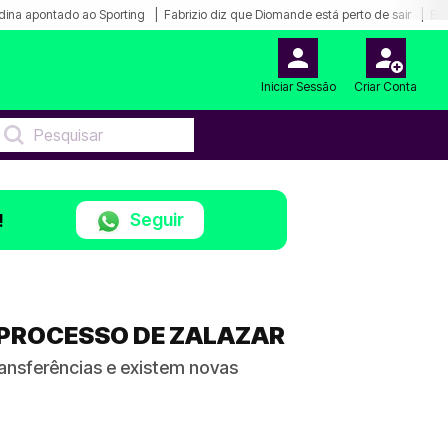
dina apontado ao Sporting
Fabrizio diz que Diomande está perto de sair
Bar
Iniciar Sessão
Criar Conta
Seguir
!
 PROCESSO DE ZALAZAR
ransferências e existem novas