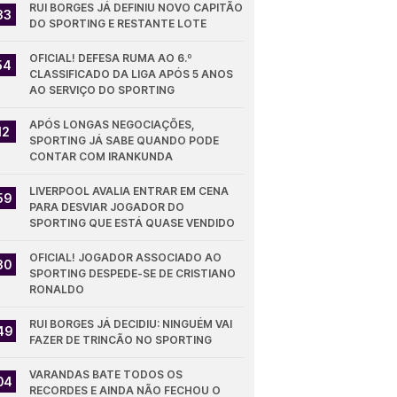
RUI BORGES JÁ DEFINIU NOVO CAPITÃO 
33
DO SPORTING E RESTANTE LOTE
OFICIAL! DEFESA RUMA AO 6.º 
54
CLASSIFICADO DA LIGA APÓS 5 ANOS 
AO SERVIÇO DO SPORTING
APÓS LONGAS NEGOCIAÇÕES, 
12
SPORTING JÁ SABE QUANDO PODE 
CONTAR COM IRANKUNDA
LIVERPOOL AVALIA ENTRAR EM CENA 
59
PARA DESVIAR JOGADOR DO 
SPORTING QUE ESTÁ QUASE VENDIDO
OFICIAL! JOGADOR ASSOCIADO AO 
30
SPORTING DESPEDE-SE DE CRISTIANO 
RONALDO
RUI BORGES JÁ DECIDIU: NINGUÉM VAI 
49
FAZER DE TRINCÃO NO SPORTING
VARANDAS BATE TODOS OS 
04
RECORDES E AINDA NÃO FECHOU O 