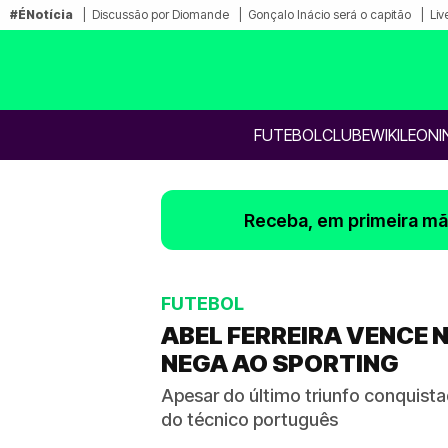
#ÉNotícia
Discussão por Diomande
Gonçalo Inácio será o capitão
Liv
FUTEBOL
CLUBE
WIKILEONI
Receba, em primeira mão
FUTEBOL
ABEL FERREIRA VENCE 
NEGA AO SPORTING
Apesar do último triunfo conquist
do técnico português