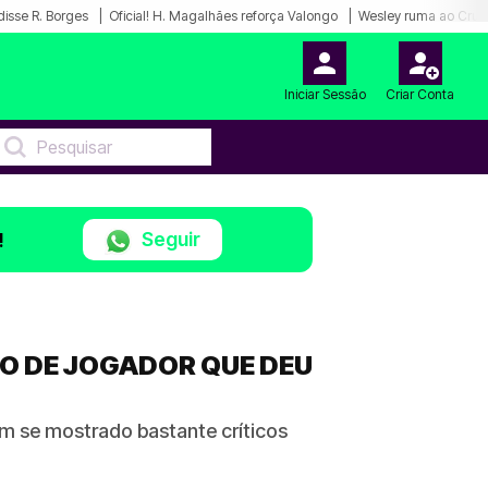
disse R. Borges
Oficial! H. Magalhães reforça Valongo
Wesley ruma ao Cruz
Iniciar Sessão
Criar Conta
Seguir
!
LO DE JOGADOR QUE DEU
m se mostrado bastante críticos