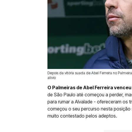
Depois da vitória suada de Abel Ferreira no Palmeira
11 Ago 2025 | 14:03 |
0
alívio
O Palmeiras de Abel Ferreira venceu 
de São Paulo até começou a perder, mas
para rumar a Alvalade - ofereceram os tr
começou o seu percurso nesta posição
muito contestado pelos adeptos.