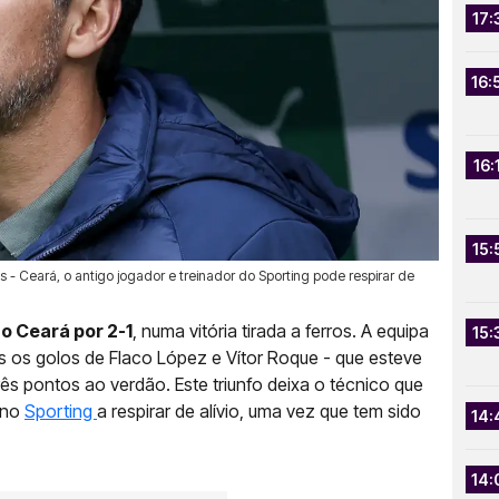
17:
16:
16:
15:
s - Ceará, o antigo jogador e treinador do Sporting pode respirar de
o Ceará por 2-1
, numa vitória tirada a ferros. A equipa
15:
 os golos de Flaco López e Vítor Roque - que esteve
ês pontos ao verdão. Este triunfo deixa o técnico que
 no
Sporting
a respirar de alívio, uma vez que tem sido
14:
14: