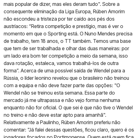
mais popular de dizer, mas eles deram tudo". Sobre a
consequente eliminação da Liga Europa, Rúben Amorim
não escondeu a tristeza por ter caído aos pés dos
austríacos: “Retira competição e prestígio, mas é ver o
momento em que o Sporting está. O Nuno Mendes precisa
de trabalho, tem 18 anos, o TT também. Temos uma base
que tem de ser trabalhada e olhar das duas maneiras: por
um lado era bom ter competição a meio da semana, isso
dava rotação, estaleca, vamos trabalhá-los de outra
forma”. Acerca de uma possível saída de Wendel para a
Rússia, o líder leonino revelou que o brasileiro não treinou
com a equipa e não deve fazer parte das opções: "O
Wendel não se treinou esta semana. Essa parte do
mercado já me ultrapassa e não vejo forma nenhuma
enquanto não for oficial. O que sei é que não tive o Wendel
no treino e não deve estar apto para amanhã".
Relativamente a Paulinho, Rúben Amorim preferiu não
comentar: "Já falei dessas questões, ficou claro, quero é os
jogadores focados no Portimonense. Quem está quem fica