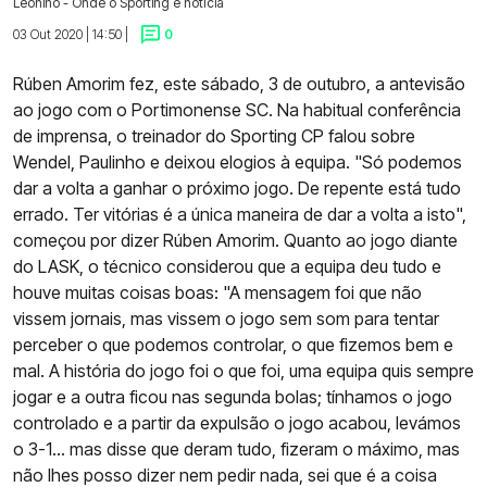
Leonino - Onde o Sporting é notícia
03 Out 2020 | 14:50 |
0
Rúben Amorim fez, este sábado, 3 de outubro, a antevisão
ao jogo com o Portimonense SC. Na habitual conferência
de imprensa, o treinador do Sporting CP falou sobre
Wendel, Paulinho e deixou elogios à equipa. "Só podemos
dar a volta a ganhar o próximo jogo. De repente está tudo
errado. Ter vitórias é a única maneira de dar a volta a isto",
começou por dizer Rúben Amorim. Quanto ao jogo diante
do LASK, o técnico considerou que a equipa deu tudo e
houve muitas coisas boas: "A mensagem foi que não
vissem jornais, mas vissem o jogo sem som para tentar
perceber o que podemos controlar, o que fizemos bem e
mal. A história do jogo foi o que foi, uma equipa quis sempre
jogar e a outra ficou nas segunda bolas; tínhamos o jogo
controlado e a partir da expulsão o jogo acabou, levámos
o 3-1… mas disse que deram tudo, fizeram o máximo, mas
não lhes posso dizer nem pedir nada, sei que é a coisa