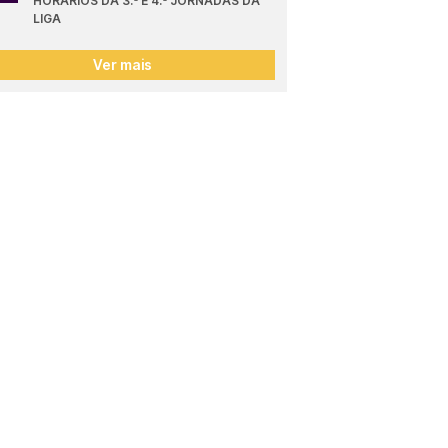
HORÁRIOS DA 3.ª E 4.ª JORNADAS DA 
LIGA
Ver mais