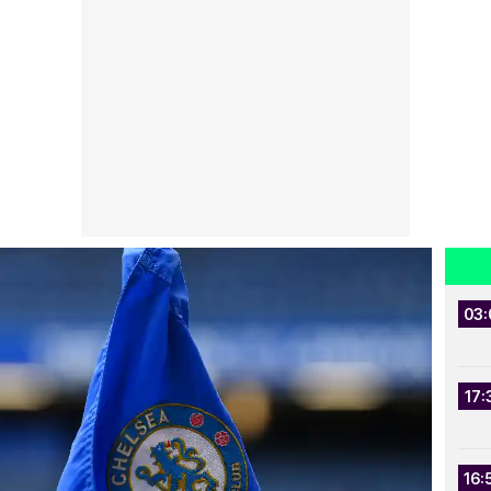
03:
17:
16: