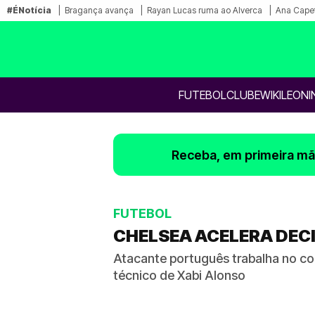
#ÉNotícia
Bragança avança
Rayan Lucas ruma ao Alverca
Ana Capet
FUTEBOL
CLUBE
WIKILEONI
Receba, em primeira mão
FUTEBOL
CHELSEA ACELERA DEC
Atacante português trabalha no co
técnico de Xabi Alonso