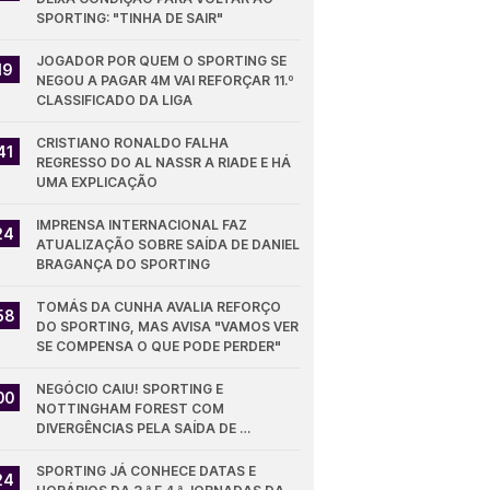
SPORTING: "TINHA DE SAIR"
JOGADOR POR QUEM O SPORTING SE 
19
NEGOU A PAGAR 4M VAI REFORÇAR 11.º 
CLASSIFICADO DA LIGA
CRISTIANO RONALDO FALHA 
41
REGRESSO DO AL NASSR A RIADE E HÁ 
UMA EXPLICAÇÃO
IMPRENSA INTERNACIONAL FAZ 
24
ATUALIZAÇÃO SOBRE SAÍDA DE DANIEL 
BRAGANÇA DO SPORTING
TOMÁS DA CUNHA AVALIA REFORÇO 
58
DO SPORTING, MAS AVISA "VAMOS VER 
SE COMPENSA O QUE PODE PERDER"
NEGÓCIO CAIU! SPORTING E 
00
NOTTINGHAM FOREST COM 
DIVERGÊNCIAS PELA SAÍDA DE 
DIOMANDE
SPORTING JÁ CONHECE DATAS E 
24