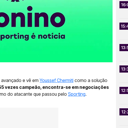
16:
15:
13:
13:
m avançado e vê em
Youssef Chermiti
como a solução
 55 vezes campeão, encontra-se em negociações
12:
timo do atacante que passou pelo
Sporting
.
12: