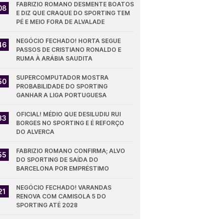
FABRIZIO ROMANO DESMENTE BOATOS 
08
E DIZ QUE CRAQUE DO SPORTING TEM 
PÉ E MEIO FORA DE ALVALADE
NEGÓCIO FECHADO! HORTA SEGUE 
46
PASSOS DE CRISTIANO RONALDO E 
RUMA À ARÁBIA SAUDITA
SUPERCOMPUTADOR MOSTRA 
50
PROBABILIDADE DO SPORTING 
GANHAR A LIGA PORTUGUESA
OFICIAL! MÉDIO QUE DESILUDIU RUI 
33
BORGES NO SPORTING E É REFORÇO 
DO ALVERCA
FABRIZIO ROMANO CONFIRMA; ALVO 
55
DO SPORTING DE SAÍDA DO 
BARCELONA POR EMPRÉSTIMO
NEGÓCIO FECHADO! VARANDAS 
21
RENOVA COM CAMISOLA 5 DO 
SPORTING ATÉ 2028