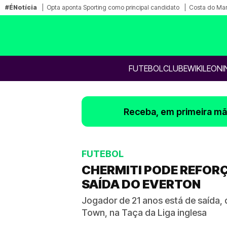
#ÉNotícia
Opta aponta Sporting como principal candidato
Costa do Mar
FUTEBOL
CLUBE
WIKILEONI
Receba, em primeira mão
FUTEBOL
CHERMITI PODE REFORÇ
SAÍDA DO EVERTON
Jogador de 21 anos está de saída, 
Town, na Taça da Liga inglesa