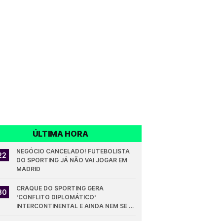
ÚLTIMA HORA
NEGÓCIO CANCELADO! FUTEBOLISTA 
22
DO SPORTING JÁ NÃO VAI JOGAR EM 
MADRID
CRAQUE DO SPORTING GERA 
30
'CONFLITO DIPLOMÁTICO' 
INTERCONTINENTAL E AINDA NEM SE 
ESTREOU PELOS LEÕES