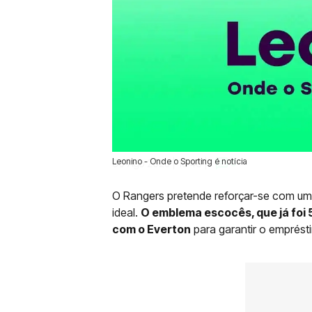
Leonino - Onde o Sporting é notícia
30 Ago 2025 | 13:48 |
0
O Rangers pretende reforçar-se com u
ideal.
O emblema escocês, que já foi
com o Everton
para garantir o emprés