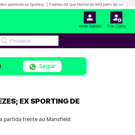
dina apontado ao Sporting
Fabrizio diz que Diomande está perto de sair
Bar
Iniciar Sessão
Criar Conta
Seguir
!
EZES; EX SPORTING DE
a partida frente ao Mansfield