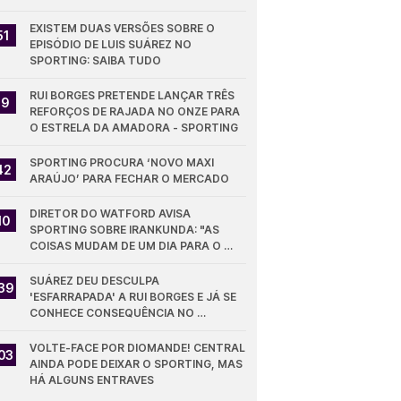
EXISTEM DUAS VERSÕES SOBRE O 
51
EPISÓDIO DE LUIS SUÁREZ NO 
SPORTING: SAIBA TUDO
RUI BORGES PRETENDE LANÇAR TRÊS 
19
REFORÇOS DE RAJADA NO ONZE PARA 
O ESTRELA DA AMADORA - SPORTING
SPORTING PROCURA ‘NOVO MAXI 
42
ARAÚJO’ PARA FECHAR O MERCADO
DIRETOR DO WATFORD AVISA 
10
SPORTING SOBRE IRANKUNDA: "AS 
COISAS MUDAM DE UM DIA PARA O 
OUTRO"
SUÁREZ DEU DESCULPA 
39
'ESFARRAPADA' A RUI BORGES E JÁ SE 
CONHECE CONSEQUÊNCIA NO 
SPORTING
VOLTE-FACE POR DIOMANDE! CENTRAL 
03
AINDA PODE DEIXAR O SPORTING, MAS 
HÁ ALGUNS ENTRAVES