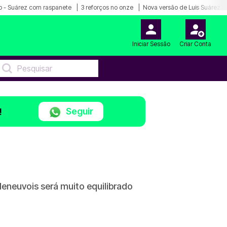
o - Suárez com raspanete
3 reforços no onze
Nova versão de Luis Suárez
Iniciar Sessão
Criar Conta
Seguir
!
leneuvois será muito equilibrado