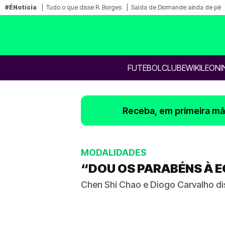
#ÉNotícia
Tudo o que disse R. Borges
Saída de Diomande ainda de pé
FUTEBOL
CLUBE
WIKILEONI
Receba, em primeira mão
MODALIDADES
“DOU OS PARABÉNS À E
Chen Shi Chao e Diogo Carvalho dis