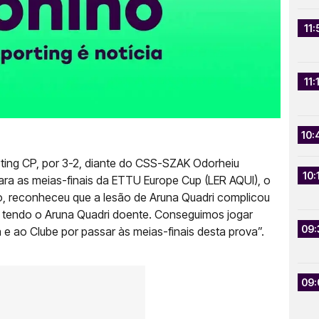
11:
11:
10:
rting CP, por 3-2, diante do CSS-SZAK Odorheiu
10:
para as meias-finais da ETTU Europe Cup (LER AQUI), o
o, reconheceu que a lesão de Aruna Quadri complicou
, tendo o Aruna Quadri doente. Conseguimos jogar
09:
e ao Clube por passar às meias-finais desta prova”.
09: