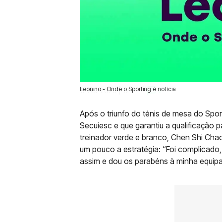
Leonino - Onde o Sporting é notícia
17 Fev 2020 | 12:14 |
0
Após o triunfo do ténis de mesa do Spo
Secuiesc e que garantiu a qualificação 
treinador verde e branco, Chen Shi Cha
um pouco a estratégia: “Foi complicado
assim e dou os parabéns à minha equipa 