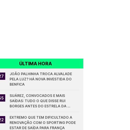
ÚLTIMA HORA
JOÃO PALHINHA TROCA ALVALADE 
27
PELA LUZ? HÁ NOVA INVESTIDA DO 
BENFICA
SUÁREZ, CONVOCADOS E MAIS 
55
SAÍDAS: TUDO O QUE DISSE RUI 
BORGES ANTES DO ESTRELA DA 
AMADORA - SPORTING
EXTREMO QUE TEM DIFICULTADO A 
22
RENOVAÇÃO COM O SPORTING PODE 
ESTAR DE SAÍDA PARA FRANÇA